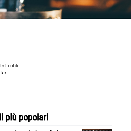
tti utili
oter
li più popolari