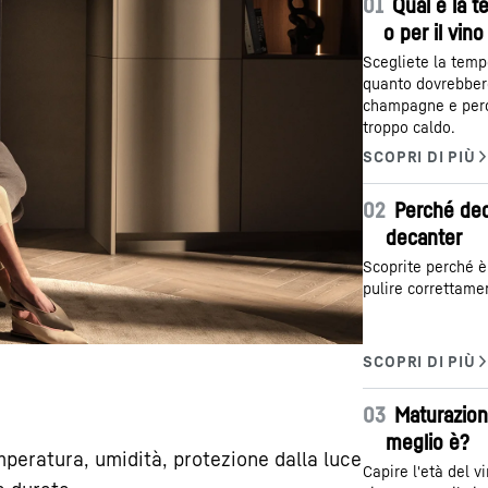
01
Qual è la t
o per il vin
Scegliete la tempe
quanto dovrebbero 
champagne e perch
troppo caldo.
02
Perché deca
decanter
Scoprite perché è
pulire correttamen
03
Maturazione
meglio è?
peratura, umidità, protezione dalla luce
Capire l'età del v