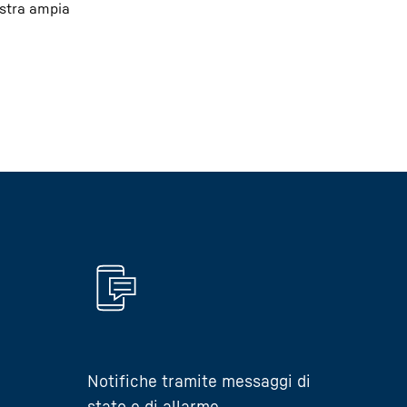
ostra ampia
Notifiche tramite messaggi di
stato e di allarme