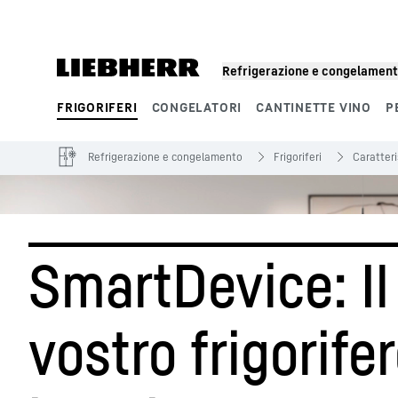
Refrigerazione e congelamen
FRIGORIFERI
CONGELATORI
CANTINETTE VINO
P
Segmenti di prodotto
Refrigerazione e congelamento
Frigoriferi
Caratteri
SmartDevice: Il 
vostro ­frigorifer