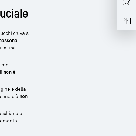
ruciale
ucchi d'uva si
possono
i in una
sumo
di
non è
igine e della
rà, ma ciò
non
ecchiano e
hiamento