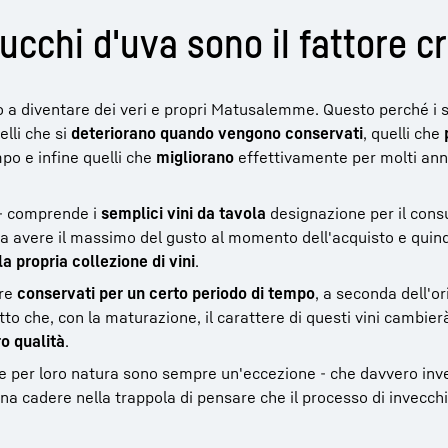
ucchi d'uva sono il fattore c
o a diventare dei veri e propri Matusalemme. Questo perché i s
elli che si
deteriorano quando vengono conservati
, quelli che
po e infine quelli che
migliorano
effettivamente per molti ann
 - comprende i
semplici vini da tavola
designazione per il con
a avere il massimo del gusto al momento dell'acquisto e quin
a propria collezione di vini
.
re
conservati per un certo periodo di tempo
, a seconda dell'or
tto che, con la maturazione, il carattere di questi vini cambie
o qualità
.
e per loro natura sono sempre un'eccezione - che davvero inv
gna cadere nella trappola di pensare che il processo di invecc