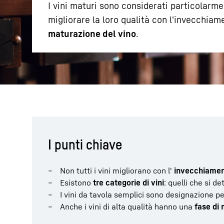
I vini maturi sono considerati particolarmen
migliorare la loro qualità con l'invecchia
maturazione del vino
.
Maggiori informazioni sulla società
I punti chiave
Non tutti i vini migliorano con l'
invecchiame
Esistono
tre categorie di vini
: quelli che si d
I vini da tavola semplici sono designazione p
Anche i vini di alta qualità hanno una
fase di 