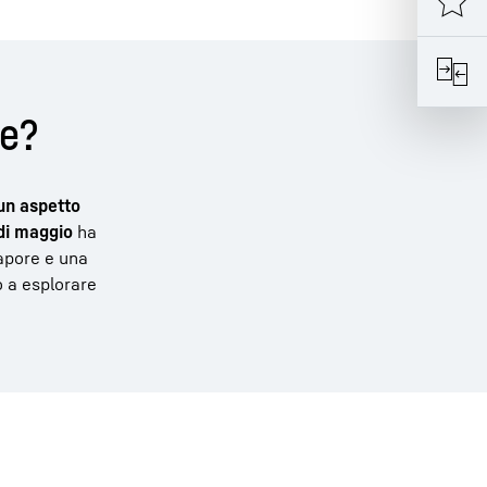
le?
un aspetto
di maggio
ha
sapore e una
o a esplorare