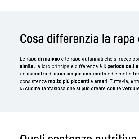
Cosa differenzia la rapa
Le
rape di maggio
e le
rape autunnali
che si raccolgo
simile,
la loro principale differenza è
il periodo dell’
un
diametro
di
circa cinque centimetri
ed è molto
te
consistenza
molto più piccanti
e
amari
. Tuttavia, en
la
cucina fantasiosa che si può creare con le verdur
Quali sostanze nutritiv