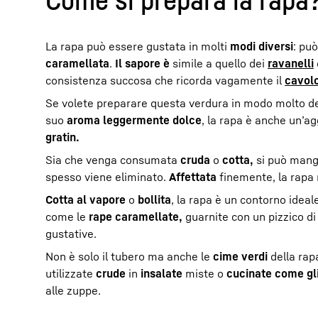
La rapa può essere gustata in molti
modi diversi
: pu
caramellata
.
Il sapore è
simile a quello dei
ravanelli
consistenza succosa che ricorda vagamente il
cavol
Se volete preparare questa verdura in modo molto de
suo
aroma leggermente dolce
, la rapa è anche un’a
gratin.
Sia che venga consumata
cruda
o
cotta,
si può mang
spesso viene eliminato.
Affettata
finemente, la rapa r
Cotta al vapore
o
bollita
, la rapa è un contorno ideal
come le
rape caramellate,
guarnite con un pizzico d
gustative.
Non è solo il tubero ma anche le
cime verdi
della rap
utilizzate
crude
in
insalate
miste o
cucinate come gl
alle zuppe.