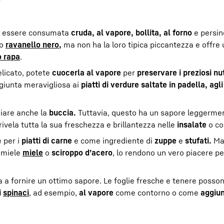
ò essere consumata
cruda, al vapore, bollita, al forno
e persin
o
ravanello nero,
ma non ha la loro tipica piccantezza e offre
o rapa
.
licato, potete
cuocerla al vapore
per
preservare i preziosi nu
ggiunta meravigliosa ai
piatti di verdure saltate in padella, agli
iare anche la
buccia.
Tuttavia, questo ha un sapore leggerme
ivela tutta la sua freschezza e brillantezza nelle
insalate
o c
e per i
piatti di carne
e come ingrediente di
zuppe
e
stufati.
Ma 
i miele
miele
o
sciroppo d’acero
, lo rendono un vero piacere per
a a fornire un ottimo sapore. Le foglie fresche e tenere posso
i
spinaci
, ad esempio,
al vapore
come contorno o come
aggiun