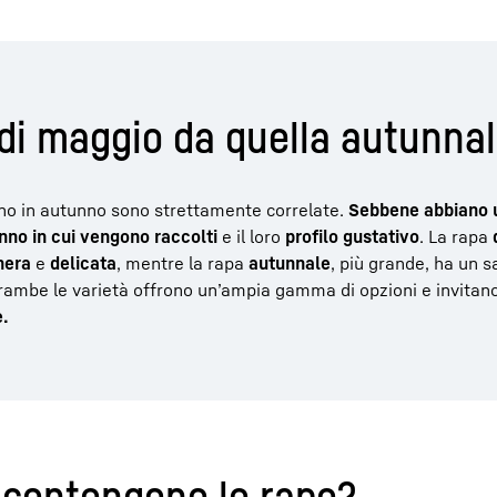
 di maggio da quella autunna
no in autunno sono strettamente correlate.
Sebbene abbiano 
anno in cui vengono raccolti
e il loro
profilo gustativo
. La rapa
nera
e
delicata
, mentre la rapa
autunnale
, più grande, ha un 
trambe le varietà offrono un’ampia gamma di opzioni e invitan
e.
e contengono le rape?