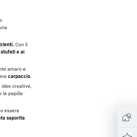
o
 una
trienti.
Con il
 stufati e ai
nte amaro e
ome
carpaccio
.
idee creative,
 le papille
no essere
ta saporita