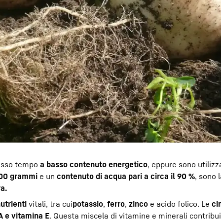
tesso tempo
a basso contenuto energetico
, eppure sono utilizz
100 grammi
e un
contenuto di acqua pari a circa il 90 %
, sono 
a.
utrienti
vitali, tra cui
potassio
,
ferro
,
zinco
e acido folico. Le
ci
A e vitamina E
. Questa miscela di vitamine e minerali contribu