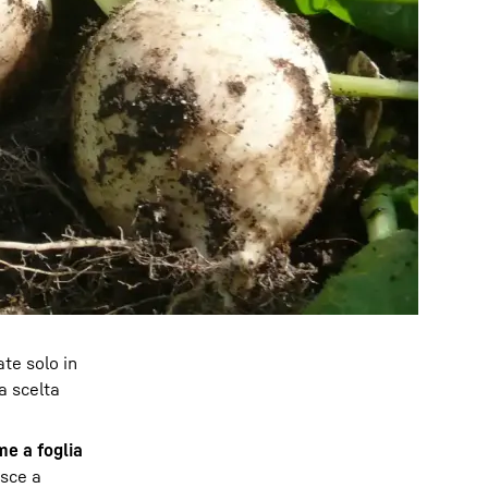
ate solo in
la scelta
me a foglia
isce a