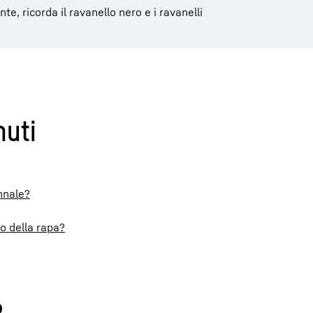
, ricorda il ravanello nero e i ravanelli
nuti
nnale?
o della rapa?
?