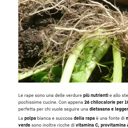
Le rape sono una delle verdure
più nutrienti
e allo s
pochissime cucine. Con appena
26 chilocalorie per 
perfetta per chi vuole seguire una
dieta
sana e legger
La
polpa
bianca e succosa
della rapa
è una fonte di
n
verde
sono inoltre ricche di
vitamina C, provitamina 