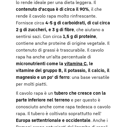
lo rende ideale per una dieta leggera. Il
contenuto d'acqua è di circa il 90%
, il che
rende il cavolo rapa molto rinfrescante.
Fornisce circa
4-5 g di carboidrati, di cui circa
2 g di zuccheri, e 3 g di fibre
, che aiutano a
sentirsi sazi. Con circa
1,5 g di proteine
,
contiene anche proteine di origine vegetale. Il
contenuto di grassi è trascurabile. Il cavolo
rapa ha anche un'alta percentuale di
micronutrienti come la
vitamina C
, le
vitamine del gruppo B, il potassio, il calcio, il
magnesio e un po' di ferro
: una base versatile
per molti piatti.
Il cavolo rapa è un
tubero che cresce con la
parte inferiore nel terreno
e per questo è
conosciuto anche come rapa tedesca o cavolo
rapa. Il tubero è coltivato soprattutto nell'
Europa settentrionale e occidentale
. Anche i
Romani erano entusiasti del "gambo di rapa".