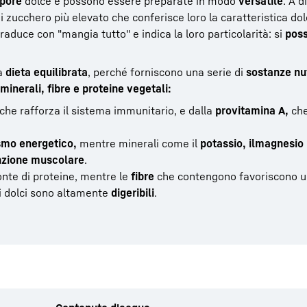
pore
dolce e possono essere preparate in modo
versatile
. A d
 di zucchero più elevato che conferisce loro la caratteristica do
aduce con "mangia tutto" e indica la loro particolarità: si
pos
na
dieta equilibrata
, perché forniscono una serie di
sostanze nut
minerali, fibre e proteine vegetali:
che rafforza il sistema immunitario, e dalla
provitamina A,
che
mo energetico,
mentre minerali come il
potassio, il
magnesio
nzione muscolare
.
onte di proteine, mentre le
fibre
che contengono favoriscono 
elli dolci sono altamente
digeribili
.