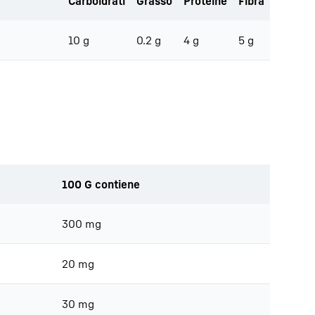
Carboidrati
Grasso
Proteine
Fibra
10 g
0.2 g
4 g
5 g
100 G contiene
300 mg
20 mg
30 mg