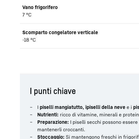
Vano frigorifero
7 °C
Scomparto congelatore verticale
-18 °C
I punti chiave
I
piselli mangiatutto, i
piselli della neve
e i
pi
Nutrienti:
ricco di vitamine, minerali e protein
Preparazione:
I piselli secchi possono essere ut
mantenerli croccanti.
Stoccaggio:
Si mantengono freschi in frigorife