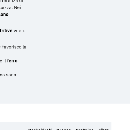
ifferenza di
lcezza. Nei
sono
ritive
vitali.
 favorisce la
e il
ferro
una sana