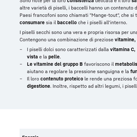
Sono note per la loro
consistenza
delicata e il loro
sa
altre varietà di piselli, i baccelli hanno un contenuto
Paesi francofoni sono chiamati "Mange-tout", che si tr
consumare
sia il
baccello
che i piselli all'interno.
I piselli secchi sono una vera e propria risorsa per u
Contengono una combinazione di preziose
vitamine, 
I piselli dolci sono caratterizzati dalla
vitamina C,
vista
e la
pelle
.
Le vitamine del gruppo B
favoriscono il
metabolis
aiutano a regolare la pressione sanguigna e la
fu
Il loro
contenuto proteico
le rende una preziosa f
digestione
. Inoltre, rispetto ad altri legumi, i pis