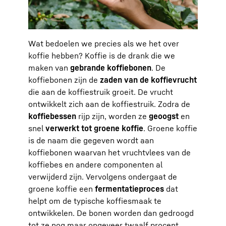
Wat bedoelen we precies als we het over
koffie hebben? Koffie is de drank die we
maken van
gebrande koffiebonen
. De
koffiebonen zijn de
zaden van de koffievrucht
die aan de koffiestruik groeit. De vrucht
ontwikkelt zich aan de koffiestruik. Zodra de
koffiebessen
rijp zijn, worden ze
geoogst
en
snel
verwerkt tot
groene koffie
. Groene koffie
is de naam die gegeven wordt aan
koffiebonen waarvan het vruchtvlees van de
koffiebes en andere componenten al
verwijderd zijn. Vervolgens ondergaat de
groene koffie een
fermentatieproces
dat
helpt om de typische koffiesmaak te
ontwikkelen. De bonen worden dan gedroogd
tot ze nog maar ongeveer twaalf procent