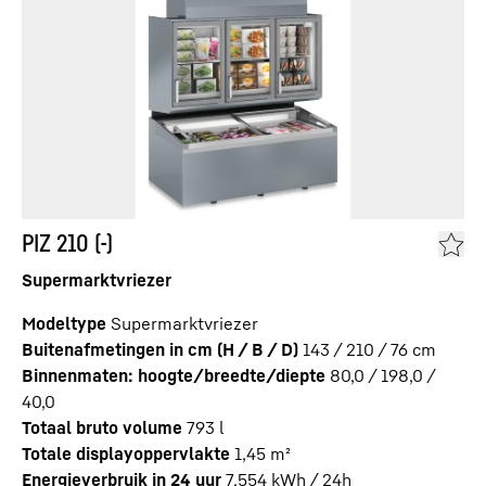
PIZ 210 (-)
Supermarktvriezer
Modeltype
Supermarktvriezer
Buitenafmetingen in cm (H / B / D)
143 / 210 / 76
cm
Binnenmaten: hoogte/breedte/diepte
80,0 / 198,0 /
40,0
Totaal bruto volume
793
l
Totale displayoppervlakte
1,45
m²
Energieverbruik in 24 uur
7,554
kWh / 24h