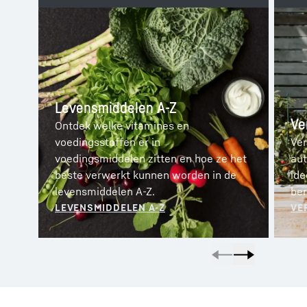
Levensmiddelen A-Z
Ve
Ontdek welke vitamines en
voedingsstoffen er in
Ver
voedingsmiddelen zitten en hoe ze het
aut
beste verwerkt kunnen worden in de
ide
levensmiddelen A-Z.
ber