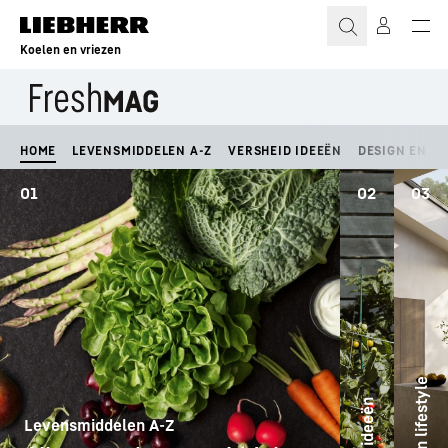
Koelen en vriezen
HOME
LEVENSMIDDELEN A-Z
VERSHEID IDEEËN
DESIGN EN LI
01
02
03
Design en lifestyle
Levensmiddelen A-Z