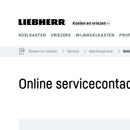
Koelen en vriezen
KOELKASTEN
VRIEZERS
WIJNKOELKASTEN
PRO
Productsegmenten
Koelen en vriezen
Service
Klantenservice
Onli
Online servicecontac