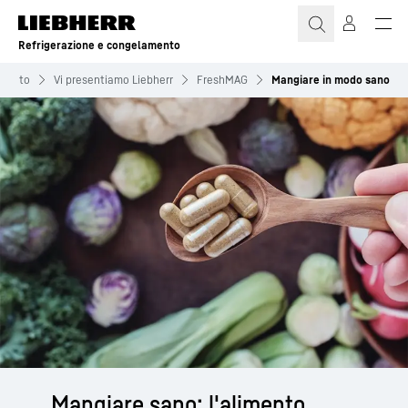
Refrigerazione e congelamento
amento
Vi presentiamo Liebherr
FreshMAG
Mangiare in modo sano
Mangiare sano: l'alimento