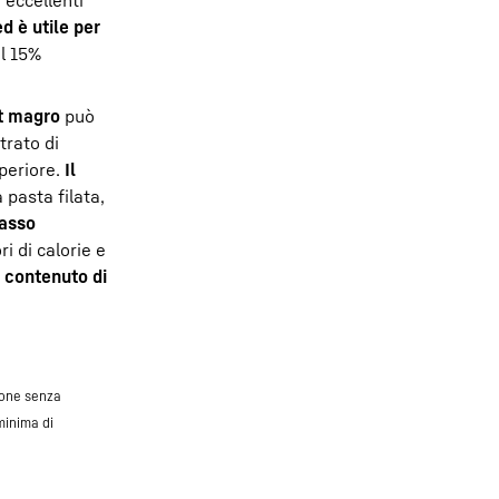
i eccellenti
ed è utile per
l 15%
t magro
può
rato di
uperiore.
Il
 pasta filata,
asso
i di calorie e
l
contenuto di
ione senza
minima di