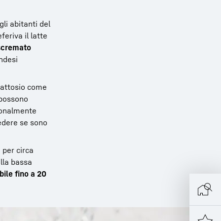
li abitanti del
eferiva il latte
 scremato
andesi
 lattosio come
o possono
zionalmente
dere se sono
 per circa
alla bassa
ile fino a 20