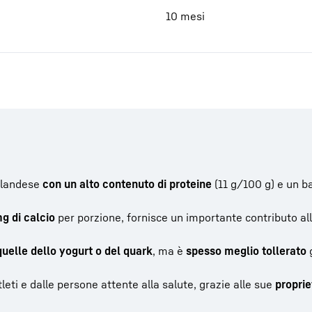
10 mesi
islandese
con un alto contenuto di proteine
(11 g/100 g) e un b
g di calcio
per porzione, fornisce un importante contributo all
 quelle dello yogurt o del quark
, ma è
spesso meglio tollerato
g
eti e dalle persone attente alla salute, grazie alle sue
proprie