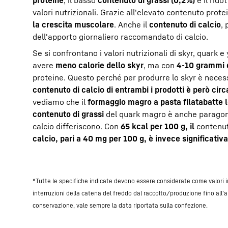
proteine
, il basso
contenuto di grassi (0,2%)
e il rido
valori nutrizionali. Grazie all'elevato contenuto prot
la crescita muscolare
. Anche il
contenuto di calcio
,
dell'apporto giornaliero raccomandato di calcio.
Se si confrontano i valori nutrizionali di skyr, quark
avere
meno calorie dello skyr
, ma con
4-10 grammi d
proteine. Questo perché per produrre lo skyr è necess
contenuto di calcio di entrambi i prodotti è però circ
vediamo che il
formaggio magro a pasta filata
batte 
contenuto di grassi
del quark magro è anche paragonabil
calcio differiscono. Con
65 kcal per 100 g, il
contenut
calcio, pari a 40 mg per 100 g, è invece significativ
*Tutte le specifiche indicate devono essere considerate come valori i
interruzioni della catena del freddo dal raccolto/produzione fino all'
conservazione, vale sempre la data riportata sulla confezione.