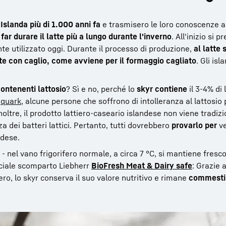
 Islanda più di 1.000 anni fa
e trasmisero le loro conoscenze ag
r
far durare il latte più a lungo durante l'inverno
. All'inizio si pr
nte utilizzato oggi. Durante il processo di produzione,
al latte
e con caglio, come avviene per il formaggio cagliato
. Gli isl
contenenti lattosio
? Sì e no, perché lo
skyr contiene
il 3-4% di
l
quark
, alcune persone che soffrono di intolleranza al lattosi
Inoltre, il prodotto lattiero-caseario islandese non viene tradi
 dei batteri lattici. Pertanto, tutti dovrebbero
provarlo per
ve
ndese.
- nel vano frigorifero normale, a circa 7 °C, si mantiene fresco
eciale scomparto Liebherr
BioFresh Meat & Dairy safe
: Grazie 
o, lo skyr conserva il suo valore nutritivo e rimane
commestib