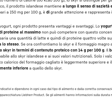
tto numero di calorie (60 kcal/100 g), lo skyr si distingue per gl
eico, il prodotto islandese mantiene
a lungo il senso di sazietà 
 pari a 150 mg per 100 g, è
di
grande attenzione e rappresenta i
 e yogurt, ogni prodotto presenta vantaggi e svantaggi. Lo
yogur
i proteine al massimo
non può competere con questo concent
aria una quantità di latte e quindi di proteine quattro volte s
a lo stesso
. Se ora confrontiamo lo skyr e il formaggio magro a
lo skyr in termini di contenuto proteico con 14 g per 100 g
. Il
b
e allo skyr islandese e ai suoi valori nutrizionali. Solo i valor
o calorico del formaggio cagliato è leggermente superiore e i
amente inferiore
a quello dello skyr.
ndicativi e dipendono in ogni caso dal tipo di alimento e dalla corretta conservaz
apparecchiatura Liebherr Product. Se gli alimenti hanno informazioni sulla durata 