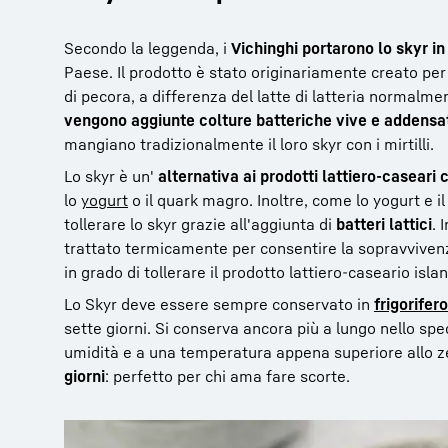
Secondo la leggenda, i
Vichinghi portarono lo skyr in
Paese. Il prodotto è stato originariamente creato pe
di pecora, a differenza del latte di latteria normalme
vengono aggiunte colture batteriche vive e addensat
mangiano tradizionalmente il loro skyr con i mirtilli.
Lo skyr è un'
alternativa ai prodotti lattiero-caseari 
lo
yogurt
o il quark magro. Inoltre, come lo yogurt e i
tollerare lo skyr grazie all'aggiunta di
batteri lattici
. 
trattato termicamente per consentire la sopravvivenza
in grado di tollerare il prodotto lattiero-caseario isla
Lo Skyr deve essere sempre conservato in
frigorifero
sette giorni. Si conserva ancora più a lungo nello sp
umidità e a una temperatura appena superiore allo zer
giorni
: perfetto per chi ama fare scorte.