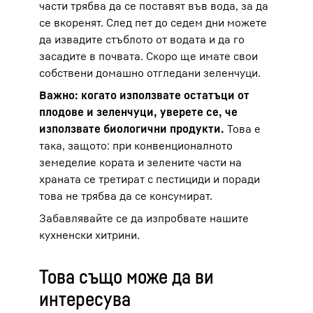
части трябва да се поставят във вода, за да
се вкоренят. След пет до седем дни можете
да извадите стъблото от водата и да го
засадите в почвата. Скоро ще имате свои
собствени домашно отгледани зеленчуци.
Важно: когато използвате остатъци от
плодове и зеленчуци, уверете се, че
използвате биологични продукти.
Това е
така, защото: при конвенционалното
земеделие кората и зелените части на
храната се третират с пестициди и поради
това не трябва да се консумират.
Забавлявайте се да изпробвате нашите
кухненски хитрини.
Това също може да ви
интересува