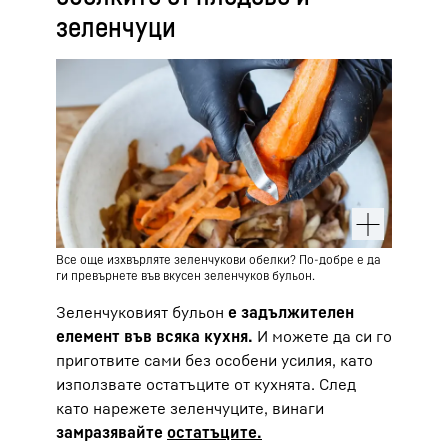
зеленчуци
Все още изхвърляте зеленчукови обелки? По-добре е да
ги превърнете във вкусен зеленчуков бульон.
Зеленчуковият бульон
е задължителен
елемент във всяка кухня.
И можете да си го
приготвите сами без особени усилия, като
използвате остатъците от кухнята. След
като нарежете зеленчуците, винаги
замразявайте
остатъците.