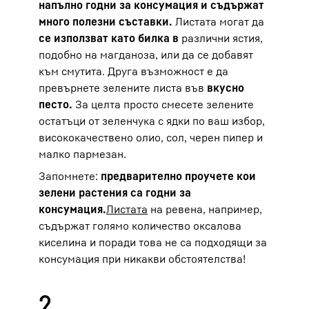
напълно годни за консумация и съдържат
много полезни съставки.
Листата могат да
се използват като билка в
различни ястия,
подобно на магданоза, или да се добавят
към смутита. Друга възможност е да
превърнете зелените листа във
вкусно
песто.
За целта просто смесете зелените
остатъци от зеленчука с ядки по ваш избор,
висококачествено олио, сол, черен пипер и
малко пармезан.
Запомнете:
предварително проучете кои
зелени растения са годни за
консумация.
Листата
на ревена, например,
съдържат голямо количество оксалова
киселина и поради това не са подходящи за
консумация при никакви обстоятелства!
2.