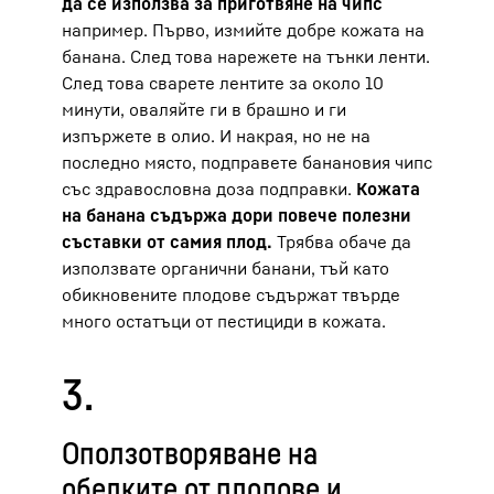
да се използва за приготвяне на чипс
например. Първо, измийте добре кожата на
банана. След това нарежете на тънки ленти.
След това сварете лентите за около 10
минути, оваляйте ги в брашно и ги
изпържете в олио. И накрая, но не на
последно място, подправете банановия чипс
със здравословна доза подправки.
Кожата
на банана съдържа дори повече полезни
съставки от самия плод.
Трябва обаче да
използвате органични банани, тъй като
обикновените плодове съдържат твърде
много остатъци от пестициди в кожата.
3.
Оползотворяване на
обелките от плодове и