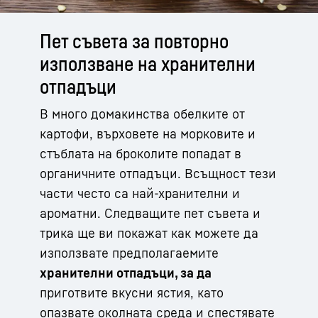
Пет съвета за повторно
използване на хранителни
отпадъци
В много домакинства обелките от
картофи, върховете на морковите и
стъблата на броколите попадат в
органичните отпадъци. Всъщност тези
части често са най-хранителни и
ароматни. Следващите пет съвета и
трика ще ви покажат как можете да
използвате предполагаемите
хранителни отпадъци, за да
приготвите вкусни ястия, като
опазвате околната среда и спестявате