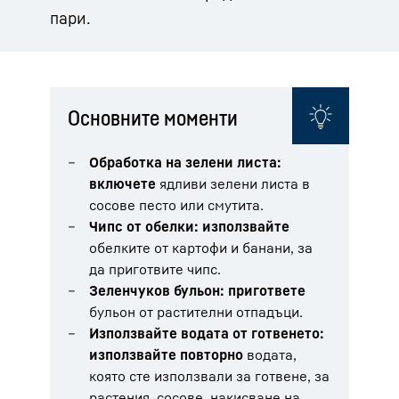
пари.
Основните моменти
Обработка на зелени листа:
включете
ядливи зелени листа в
сосове песто или смутита.
Чипс от обелки: използвайте
обелките от картофи и банани, за
да приготвите чипс.
Зеленчуков бульон: пригответе
бульон от растителни отпадъци.
Използвайте водата от готвенето:
използвайте повторно
водата,
която сте използвали за готвене, за
растения, сосове, накисване на