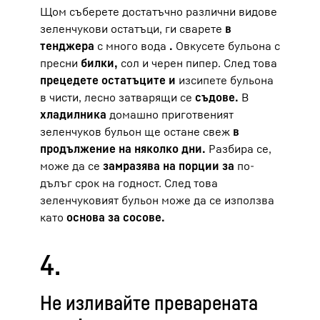
Щом съберете достатъчно различни видове
зеленчукови остатъци, ги сварете
в
тенджера
с много вода
.
Овкусете бульона с
пресни
билки,
сол и черен пипер. След това
прецедете остатъците и
изсипете бульона
в чисти, лесно затварящи се
съдове.
В
хладилника
домашно приготвеният
зеленчуков бульон ще остане свеж
в
продължение на няколко дни.
Разбира се,
може да се
замразява на порции за
по-
дълъг срок на годност. След това
зеленчуковият бульон може да се използва
като
основа за сосове.
4.
Не изливайте преварената