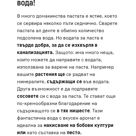
вода!
В много домакинства пастата е ястие, което
се сервира няколко пъти седмично. Сварете
пастата ал денте в обилно количество
подсолена вода. Но водата за паста е
твърде добра, за да се изхвърля в
канализацията.
Защото: има много неща,
които можете да направите с водата,
използвана за варене на паста. Например
вашите
растения ще
се радват на
минералите,
съдържащи се
във водата.
Друга възможност е да подправяте
сосовете
си с вода за паста. Те стават още
по-кремообразни благодарение на
съдържащото се
в тях нишесте
. Тази
фантастична вода с вкусен аромат е
идеална за
накисване на бобови култури
или
като съставка на
песто.