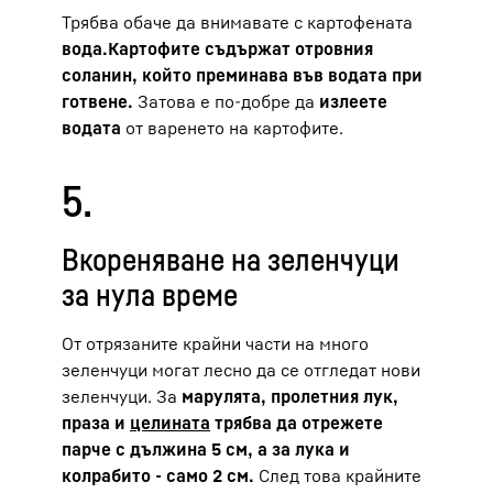
Трябва обаче да внимавате с картофената
вода.
Картофите съдържат отровния
соланин, който преминава във водата при
готвене.
Затова е по-добре да
излеете
водата
от варенето на картофите.
5.
Вкореняване на зеленчуци
за нула време
От отрязаните крайни части на много
зеленчуци могат лесно да се отгледат нови
зеленчуци. За
марулята, пролетния лук,
праза и
целината
трябва да отрежете
парче с дължина 5 см, а за лука и
колрабито - само 2 см.
След това крайните