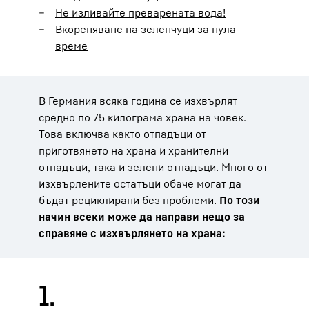
Не изливайте преварената вода!
Вкореняване на зеленчуци за нула
време
В Германия всяка година се изхвърлят
средно по 75 килограма храна на човек.
Това включва както отпадъци от
приготвянето на храна и хранителни
отпадъци, така и зелени отпадъци. Много от
изхвърлените остатъци обаче могат да
бъдат рециклирани без проблеми.
По този
начин всеки може да направи нещо за
справяне с изхвърлянето на храна:
1.