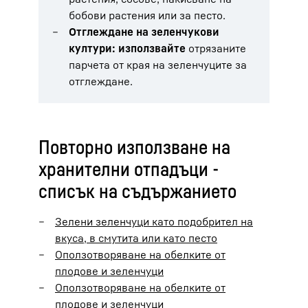
бобови растения или за песто.
Отглеждане на зеленчукови
култури: използвайте
отрязаните
парчета от края на зеленчуците за
отглеждане.
Повторно използване на
хранителни отпадъци -
списък на съдържанието
Зелени зеленчуци като подобрител на
вкуса, в смутита или като песто
Оползотворяване на обелките от
плодове и зеленчуци
Оползотворяване на обелките от
плодове и зеленчуци