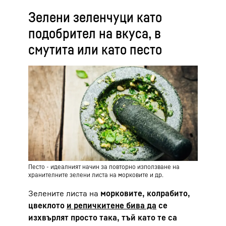
Зелени зеленчуци като
подобрител на вкуса, в
смутита или като песто
Песто - идеалният начин за повторно използване на
хранителните зелени листа на морковите и др.
Зелените листа на
морковите, колрабито,
цвеклото
и репичките
не бива да
се
изхвърлят просто така, тъй като те са