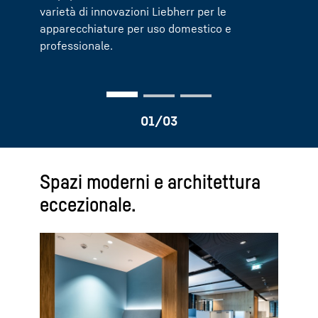
temi di design e digitalizzazione.
varietà di innovazioni Liebherr per le
professionale Liebherr per panifici, per la
apparecchiature per uso domestico e
ricerca e i laboratori, per l'industria delle
professionale.
bevande e dei gelati o per il settore
alberghiero e della ristorazione, e sulla ben
nota qualità Liebherr.
Spazi moderni e architettura
eccezionale.