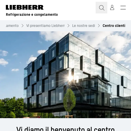
Refrigerazione e congelamento
ongelamento
Vi presentiamo Liebherr
Le nostre sedi
Centro clienti
Vi diamo il benvenuto al centro