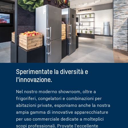
Sperimentate la diversità e
Display delle apparecchiature:
Display delle apparecchiature per
l'innovazione.
uso professionale:
La nostra offerta di apparecchiature, che
include apparecchiature da posizionamento
Nel nostro moderno showroom, oltre a
Quando si tratta di un uso professionale a
libero o da incasso, frigoriferi, congelatori o
frigoriferi, congelatori e combinazioni per
lungo termine, le apparecchiature devono
combinazioni, è a vostra disposizione per
abitazioni private, esponiamo anche la nostra
funzionare in modo affidabile in condizioni
soddisfare ogni esigenza. Vi presentiamo
ampia gamma di innovative apparecchiature
estreme per soddisfare le esigenze di
inoltre le nostre tecnologie come BioFresh o
per uso commerciale dedicate a molteplici
professionisti specializzati. Scoprite maggiori
NoFrost o vi forniamo informazioni sui nostri
scopi professionali. Provate l'eccellente
informazioni sulle apparecchiature per uso