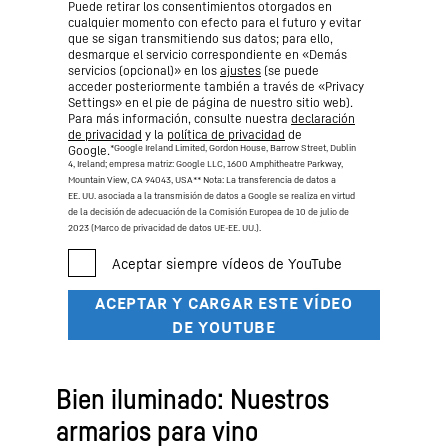
Puede retirar los consentimientos otorgados en
cualquier momento con efecto para el futuro y evitar
que se sigan transmitiendo sus datos; para ello,
desmarque el servicio correspondiente en «Demás
servicios (opcional)» en los
ajustes
(se puede
acceder posteriormente también a través de «Privacy
Settings» en el pie de página de nuestro sitio web).
Para más información, consulte nuestra
declaración
de privacidad
y la
política de privacidad
de
*Google Ireland Limited, Gordon House, Barrow Street, Dublin
Google.
4, Ireland; empresa matriz: Google LLC, 1600 Amphitheatre Parkway,
Mountain View, CA 94043, USA
** Nota: La transferencia de datos a
EE. UU. asociada a la transmisión de datos a Google se realiza en virtud
de la decisión de adecuación de la Comisión Europea de 10 de julio de
2023 (Marco de privacidad de datos UE-EE. UU.).
Bien iluminado: Nuestros
armarios para vino