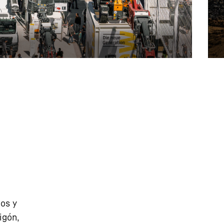
mos y
igón,