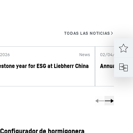
/2026
News
02/04/2026
estone year for ESG at Liebherr China
Annual Repor
Configurador de hormigonera