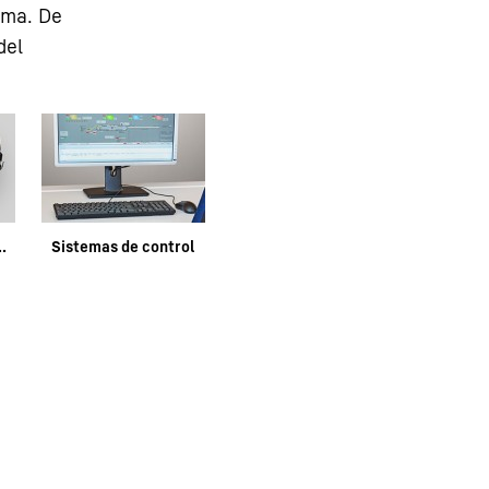
ama. De
del
 mezcladoras
Sistemas de control