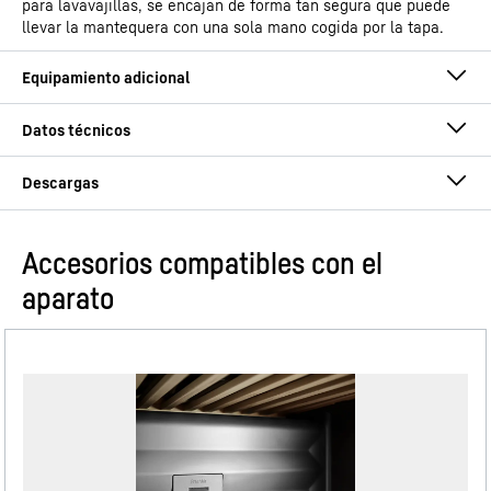
para lavavajillas, se encajan de forma tan segura que puede
llevar la mantequera con una sola mano cogida por la tapa.
Accesorios compatibles con el
Instrucciones de uso
aparato
Grupo de producto
Frigorífico apto para
instalación bajo encimera
GTIN
9005382259795
Estantes de cristal satinados con molduras
Número de artículo de venta
Instrucciones de montaje e instalación
994810251
decorativas de acero inoxidable
Disfrute de una alegría luminosa cada vez que abra el
Series
prime