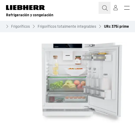
Refrigeración y congelación
cos
Frigoríficos
Frigoríficos totalmente integrables
URc 375i prime