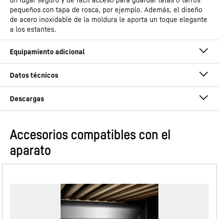
pequeños con tapa de rosca, por ejemplo. Además, el diseño
de acero inoxidable de la moldura le aporta un toque elegante
a los estantes.
Accesorios compatibles con el
Instrucciones de uso
aparato
Grupo de producto
Frigorífico apto para
instalación bajo encimera con
EasyFresh
GTIN
9005382254790
Estantes de cristal con regulación de altura
Instrucciones de montaje e instalación
cómoda