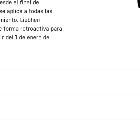
esde el final de
e aplica a todas las
miento. Liebherr-
e forma retroactiva para
ir del 1 de enero de
n altura
blescomo accesorio, la
ede ajustarse a sus
mplo, puede levantar su
debajo de él con mayor