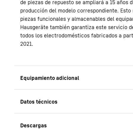
de piezas de repuesto se ampliará a 15 años d
producción del modelo correspondiente. Esto s
piezas funcionales y almacenables del equipa
Hausgeräte también garantiza este servicio d
todos los electrodomésticos fabricados a part
2021.
Patas ajustables e
Con las patas ajusta
altura del equipo pu
necesidades. Por eje
equipo para limpiar 