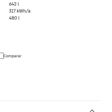
642
l
317
kWh/a
480
l
Comparar