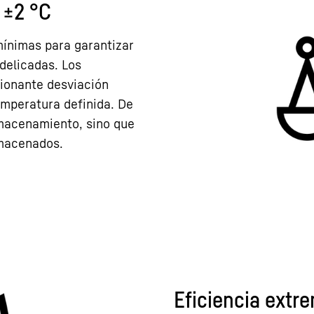
 ±2 °C
mínimas para garantizar
delicadas. Los
ionante desviación
emperatura definida. De
lmacenamiento, sino que
lmacenados.
Eficiencia extr