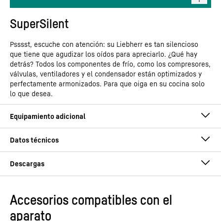
SuperSilent
Psssst, escuche con atención: su Liebherr es tan silencioso
que tiene que agudizar los oídos para apreciarlo. ¿Qué hay
detrás? Todos los componentes de frío, como los compresores,
válvulas, ventiladores y el condensador están optimizados y
perfectamente armonizados. Para que oiga en su cocina solo
lo que desea.
Accesorios compatibles con el
Instrucciones de uso
aparato
Grupo de producto
Frigorífico integrable con