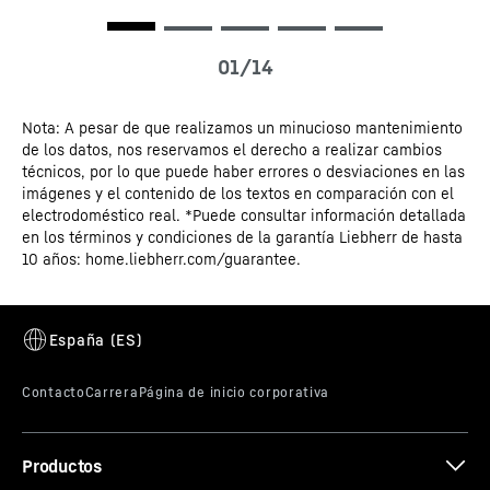
Nota: A pesar de que realizamos un minucioso mantenimiento
Certificado CE
de los datos, nos reservamos el derecho a realizar cambios
técnicos, por lo que puede haber errores o desviaciones en las
imágenes y el contenido de los textos en comparación con el
VarioSafe
electrodoméstico real. *Puede consultar información detallada
en los términos y condiciones de la garantía Liebherr de hasta
Yogures, tarros de mermelada o tubos: ¿desea un lugar
10 años: home.liebherr.com/guarantee.
donde se vean con claridad esos productos pequeños?
Su Liebherr se lo da: VarioSafe. No solo logra orden,
sino que también es variable. Coloque el VarioSafe,
cuya altura se puede regular en dos niveles, en el lugar
de su frigorífico que más le convenga.
Productos