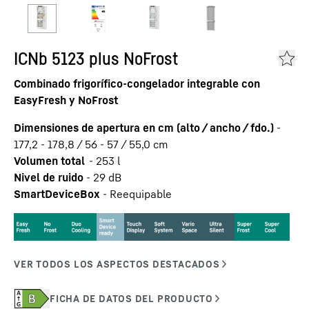
ICNb 5123 plus NoFrost
Combinado frigorífico-congelador integrable con
EasyFresh y NoFrost
Dimensiones de apertura en cm (alto / ancho / fdo.)
-
177,2 - 178,8 / 56 - 57 / 55,0
cm
Volumen total
-
253
l
Nivel de ruido
-
29
dB
SmartDeviceBox
-
Reequipable