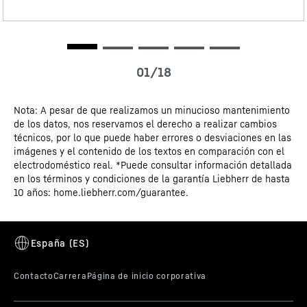
Datos en 3D
normativa vigente.
Nota: A pesar de que realizamos un minucioso mantenimiento
Certificado CE
de los datos, nos reservamos el derecho a realizar cambios
técnicos, por lo que puede haber errores o desviaciones en las
VarioSpace
imágenes y el contenido de los textos en comparación con el
electrodoméstico real. *Puede consultar información detallada
¿Está buscando un lugar seguro donde guardar una
en los términos y condiciones de la garantía Liebherr de hasta
tarta helada de varios pisos hasta el día de la fiesta de
10 años: home.liebherr.com/guarantee.
verano? Su congelador Liebherr es la opción perfecta,
ya que sabe hacer espacio cuando hace falta. El
concepto VarioSpace permite extraer fácilmente los
distintos cajones del congelador, proporcionándole así
un espacio de almacenamiento con una altura adicional.