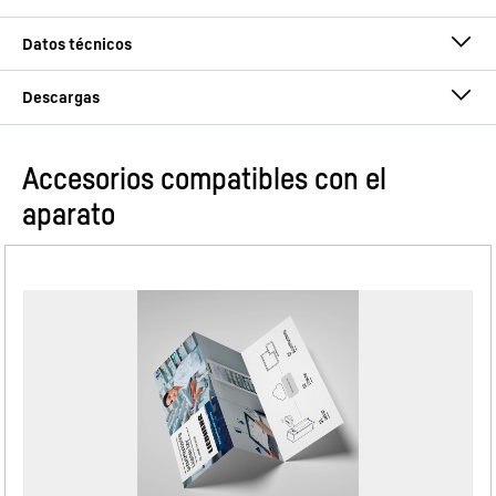
Accesorios compatibles con el
Instrucciones de uso
aparato
Grupo de producto
Congelador independiente
con SmartFrost
GTIN
9005382241677
Información sobre el fallo de alimentación
Número de artículo de venta
Croquis acotado
993599451
Si se ha interrumpido el suministro eléctrico debido a un
fallo, la información sobre el fallo de alimentación
Clasificación
Perfection
aparecerá al restablecerse la corriente eléctrica. En ella
se informa sobre si el electrodoméstico ha estado
temporalmente sin recibir corriente y qué temperatura