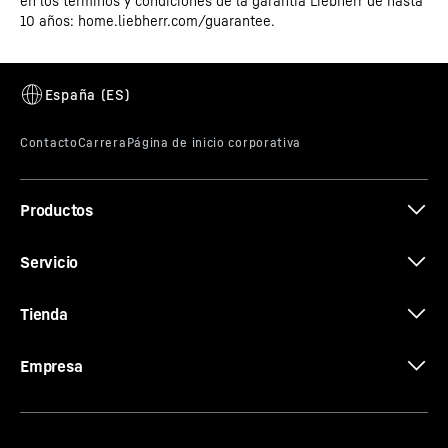
en los términos y condiciones de la garantía Liebherr de hasta
electrodomésticos de alta calidad un paso más allá para
10 años: home.liebherr.com/guarantee.
sus clientes: La disponibilidad de piezas de repuesto se
ampliará a 15 años desde el final de producción del
modelo correspondiente. Esto se aplica a todas las
piezas funcionales y almacenables del equipamiento.
Liebherr-Hausgeräte también garantiza este servicio de
forma retroactiva para todos los electrodomésticos
fabricados a partir del 1 de enero de 2021.
Productos
Servicio
Tienda
Empresa