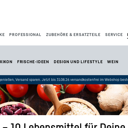
KE
PROFESSIONAL
ZUBEHÖRE & ERSATZTEILE
SERVICE
XIKON
FRISCHE-IDEEN
DESIGN UND LIFESTYLE
WEIN
enießen, Versand sparen. Jetzt bis 31.08.26 versandkostenfrei im Webshop beste
– 10 Lebensmittel für Deine