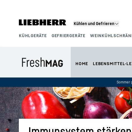
Zum Inhalt springen
Kühlen und Gefrieren
KÜHLGERÄTE
GEFRIERGERÄTE
WEINKÜHLSCHRÄN
Produktsegmente
HOME
LEBENSMITTEL-LE
Sommer g
Immunsystem stärken 