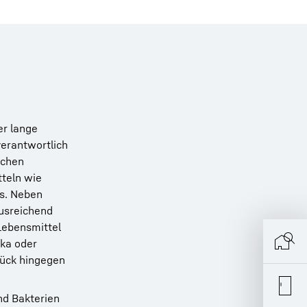
er lange
verantwortlich
ichen
teln wie
us. Neben
usreichend
Lebensmittel
ika oder
tück hingegen
nd Bakterien