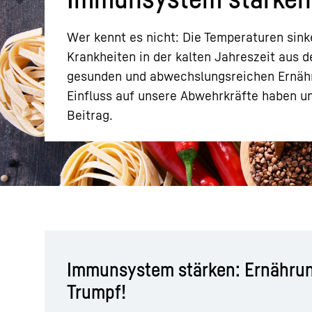
Wer kennt es nicht: Die Temperaturen sin
Krankheiten in der kalten Jahreszeit aus 
gesunden und abwechslungsreichen Ernähru
Einfluss auf unsere Abwehrkräfte haben un
Mehr über die Firmengruppe
Beitrag.
Immunsystem stärken: Ernährun
Trumpf!