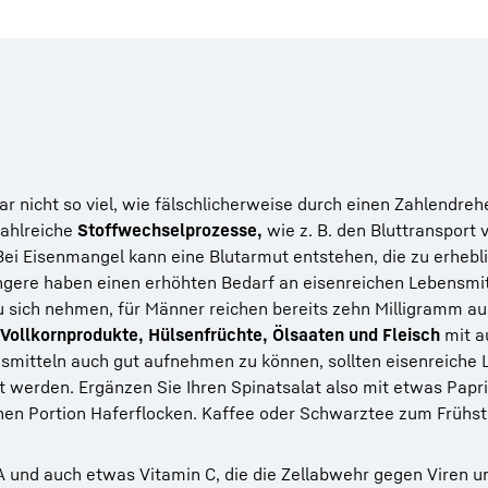
r nicht so viel, wie fälschlicherweise durch einen Zahlendreh
zahlreiche
Stoffwechselprozesse,
wie z. B. den Bluttransport 
Bei Eisenmangel kann eine Blutarmut entstehen, die zu erhebl
ngere haben einen erhöhten Bedarf an eisenreichen Lebensmit
 zu sich nehmen, für Männer reichen bereits zehn Milligramm a
Vollkornprodukte, Hülsenfrüchte, Ölsaaten und Fleisch
mit a
smitteln auch gut aufnehmen zu können, sollten eisenreiche 
t werden. Ergänzen Sie Ihren Spinatsalat also mit etwas Papr
ichen Portion Haferflocken. Kaffee oder Schwarztee zum Frühs
 A und auch etwas Vitamin C, die die Zellabwehr gegen Viren u