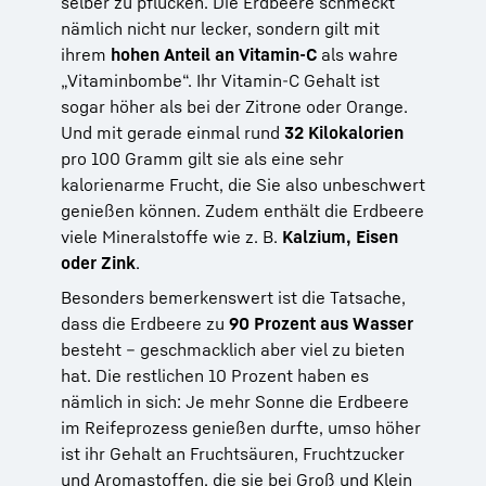
selber zu pflücken. Die Erdbeere schmeckt
nämlich nicht nur lecker, sondern gilt mit
ihrem
hohen Anteil an Vitamin-C
als wahre
„Vitaminbombe“. Ihr Vitamin-C Gehalt ist
sogar höher als bei der Zitrone oder Orange.
Und mit gerade einmal rund
32 Kilokalorien
pro 100 Gramm gilt sie als eine sehr
kalorienarme Frucht, die Sie also unbeschwert
genießen können. Zudem enthält die Erdbeere
viele Mineralstoffe wie z. B.
Kalzium, Eisen
oder Zink
.
Besonders bemerkenswert ist die Tatsache,
dass die Erdbeere zu
90 Prozent aus Wasser
besteht – geschmacklich aber viel zu bieten
hat. Die restlichen 10 Prozent haben es
nämlich in sich: Je mehr Sonne die Erdbeere
im Reifeprozess genießen durfte, umso höher
ist ihr Gehalt an Fruchtsäuren, Fruchtzucker
und Aromastoffen, die sie bei Groß und Klein