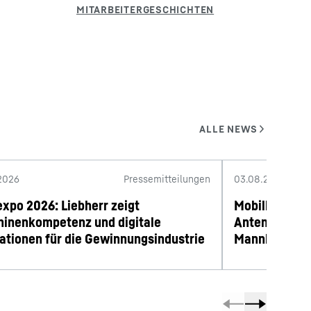
2026
Pressemitteilungen
03.08.2026
expo 2026: Liebherr zeigt
Mobilbaukran
inenkompetenz und digitale
Antennentaus
ationen für die Gewinnungsindustrie
Mannheims