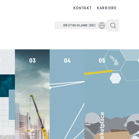
KONTAKT
KARRIERE
DEUTSCHLAND (DE)
2
03
04
05