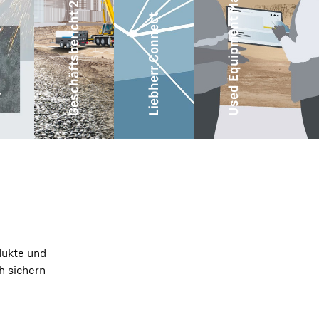
Used Equipment Marketplace
ity
Geschäftsbericht 2025
Liebherr Connect
dukte und
h sichern