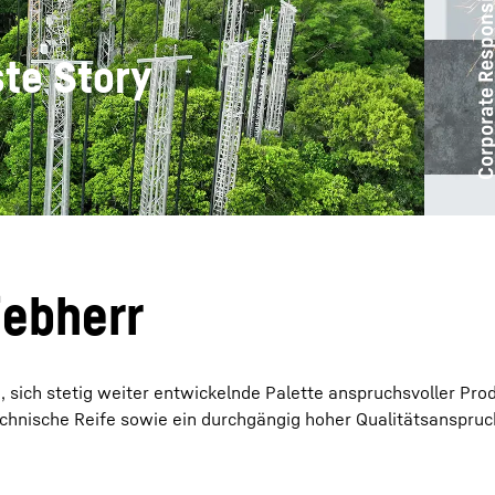
Corporate Responsibil
te Story
Karriere bei Liebherr
iebherr
e, sich stetig weiter entwickelnde Palette anspruchsvoller Pro
chnische Reife sowie ein durchgängig hoher Qualitätsanspruc