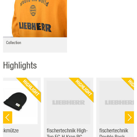
Collection
Highlights
HIGHLIGHT
HIGHLIGHT
HIGH
rickmütze
fischertechnik High-
fischertechnik
Top EC-H Kran RC
Double Pack