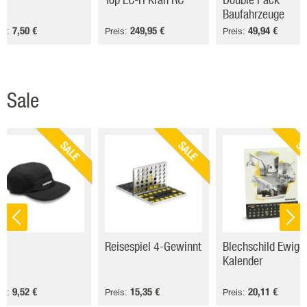
Baufahrzeuge
7,50 €
249,95 €
49,94 €
is:
Preis:
Preis:
Sale
SALE
SALE
SA
p
Reisespiel 4-Gewinnt
Blechschild Ewige
Kalender
9,52 €
15,35 €
20,11 €
is:
Preis:
Preis: