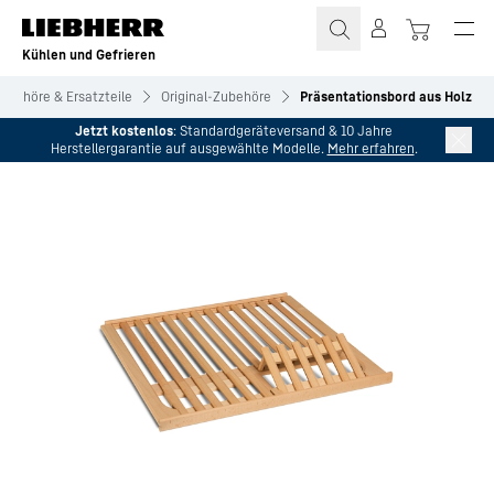
Zum Inhalt springen
Kühlen und Gefrieren
ubehöre & Ersatzteile
Original-Zubehöre
Präsentationsbord aus Holz
Jetzt kostenlos
: Standardgeräteversand & 10 Jahre
Herstellergarantie auf ausgewählte Modelle.
Mehr erfahren
.