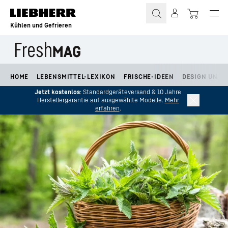
Zum Inhalt springen
Kühlen und Gefrieren
HOME
LEBENSMITTEL-LEXIKON
FRISCHE-IDEEN
DESIGN UND L
Jetzt kostenlos
: Standardgeräteversand & 10 Jahre
Herstellergarantie auf ausgewählte Modelle.
Mehr
erfahren
.