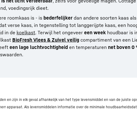
is het licht verteerbaar
, zelfs voor gevoelige magen. Cottage
d, voedingsrijk dieet.
re roomkaas is - is
bederfelijker
dan andere soorten kaas als
 dat verse kaas, in tegenstelling tot langgerijpte kaas, een hoo
jd in de
koelkast
. Terwijl het ongeveer
een week
houdbaar is i
elkast
BioFresh Vlees & Zuivel veilig
compartiment van een Li
heeft
een lage luchtvochtigheid
en temperaturen
net boven 0 
ngswaarden.
n en zijn in elk geval afhankelijk van het type levensmiddel en van de juiste op
herr apparaat. Als levensmiddelen informatie over de minimale houdbaarheidsda