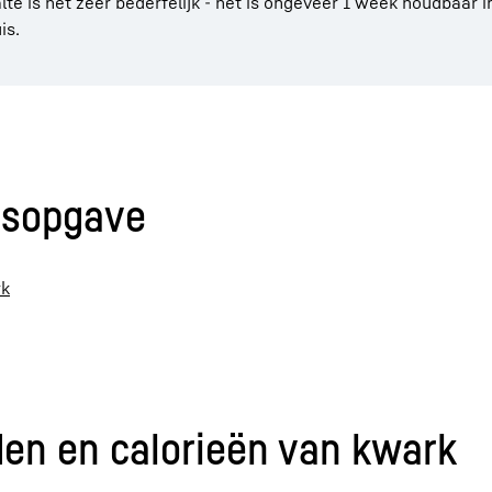
te is het zeer bederfelijk - het is ongeveer 1 week houdbaar i
is.
dsopgave
rk
en en calorieën van kwark