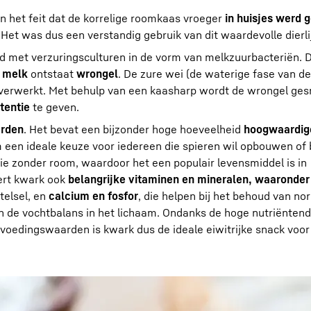
n het feit dat de korrelige roomkaas vroeger
in huisjes werd
. Het was dus een verstandig gebruik van dit waardevolle dierli
met verzuringsculturen in de vorm van melkzuurbacteriën. 
 melk
ontstaat
wrongel
. De zure wei (de waterige fase van de
r verwerkt. Met behulp van een kaasharp wordt de wrongel ge
tentie
te geven.
arden
. Het bevat een bijzonder hoge hoeveelheid
hoogwaardige
m een ideale keuze voor iedereen die spieren wil opbouwen of
rsie zonder room, waardoor het een populair levensmiddel is in
ert kwark ook
belangrijke vitaminen en mineralen, waaronder
telsel, en
calcium en fosfor
, die helpen bij het behoud van no
n de vochtbalans in het lichaam. Ondanks de hoge nutriëntend
jn voedingswaarden is kwark dus de ideale eiwitrijke snack voo