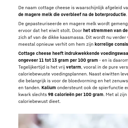
De naam cottage cheese is waarschijnlijk afgeleid va
de magere melk die overbleef na de boterproductie
De gepasteuriseerde en magere melk wordt gemengd 
ervoor dat het eiwit stolt. Door
het stremmen van de
zich af van de dikke kaasmassa. Dit wordt nu verde
meestal opnieuw verhit om hem zijn
korrelige consis
Cottage cheese heeft indrukwekkende voedingswa
ongeveer 11 tot 13 gram per 100 gram
- en is daaro
Tegelijkertijd is het vrij
vetarm
, vooral in de pure ve
caloriebewuste voedingsplannen. Naast eiwitten lev
die belangrijk is voor de bloedvorming en het zenuws
en tanden.
Kalium
ondersteunt ook de spierfunctie e
kwark slechts
98 calorieën per 100 gram
. Met al zi
caloriebewust dieet.