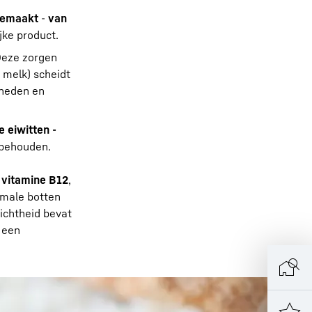
 gemaakt
-
van
jke product.
Deze zorgen
 melk) scheidt
sneden en
 eiwitten -
 behouden.
 vitamine B12
,
rmale botten
ichtheid bevat
r een