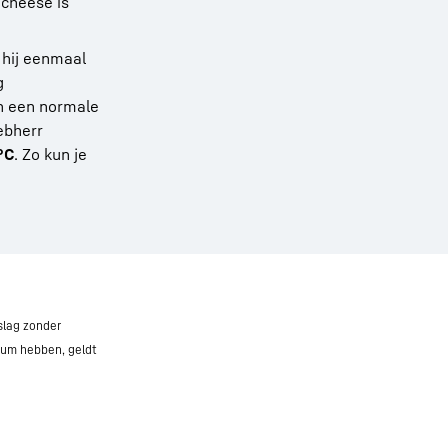
 cheese is
 hij eenmaal
g
n een normale
ebherr
°C
. Zo kun je
slag zonder
tum hebben, geldt