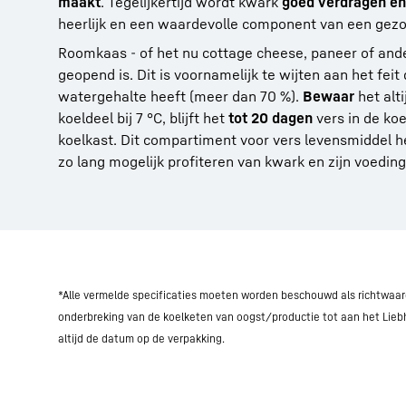
maakt
. Tegelijkertijd wordt kwark
goed verdragen en 
heerlijk en een waardevolle component van een gezon
Roomkaas - of het nu cottage cheese, paneer of ande
geopend is. Dit is voornamelijk te wijten aan het feit
watergehalte heeft (meer dan 70 %).
Bewaar
het alti
koeldeel bij 7 °C, blijft het
tot 20 dagen
vers in de ko
koelkast. Dit compartiment voor vers levensmiddel 
zo lang mogelijk profiteren van kwark en zijn voedi
*Alle vermelde specificaties moeten worden beschouwd als richtwaarde
onderbreking van de koelketen van oogst/productie tot aan het Lieb
altijd de datum op de verpakking.