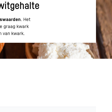
witgehalte
ngswaarden
. Het
 je graag kwark
n van kwark.