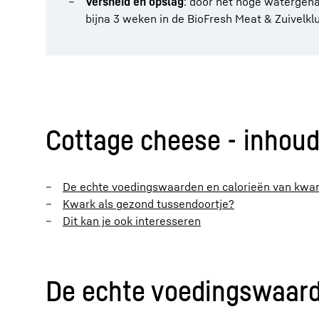
Versheid en opslag
: door het hoge watergehal
bijna 3 weken in de BioFresh Meat & Zuivelklu
Cottage cheese - inhou
De echte voedingswaarden en calorieën van kwa
Kwark als gezond tussendoortje?
Dit kan je ook interesseren
De echte voedingswaard