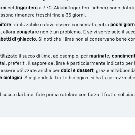
orni
nel
frigorifero
a 7 °C. Alcuni frigoriferi Liebherr sono dotati
ossono rimanere freschi fino a 35 giorni.
itore
riutilizzabile e deve essere consumata entro
pochi giorn
, allora
congelare
non è un problema. E se vi serve solo il suc
betti di ghiaccio
. Si noti che i lime non si conservano bene come
Utilizzate il succo di lime, ad esempio, per
marinate, condiment
il preferiti. Il sapore del lime è particolarmente indicato per i
essere utilizzate anche per
dolci e dessert
, grazie all'abbonda
e biologici
. Scegliendo la frutta biologica, si ha la certezza ch
ucco dai lime, fate prima rotolare con forza il frutto sul pian