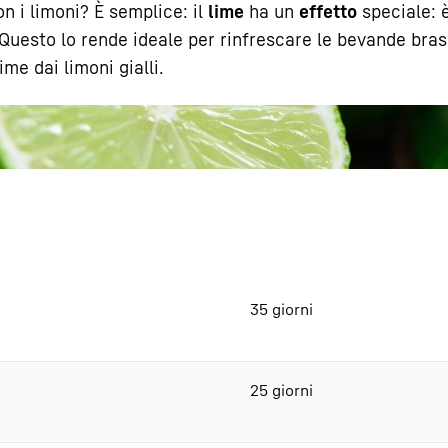
n i limoni? È semplice: il
lime
ha un
effetto
speciale: è
uesto lo rende ideale per rinfrescare le bevande brasi
ime dai limoni gialli.
Carriera in Liebherr
35 giorni
25 giorni