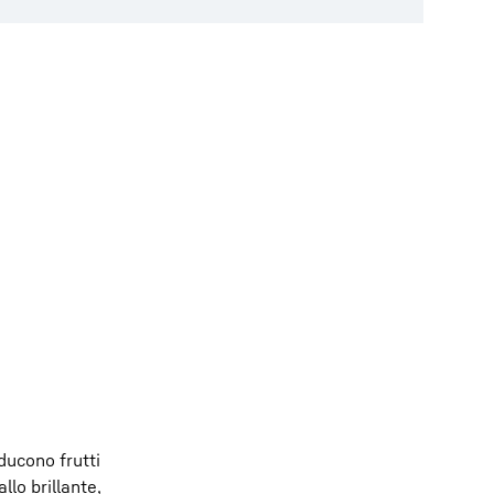
oducono frutti
llo brillante,