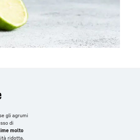
e
 se gli agrumi
esso di
 lime molto
ità ridotta.