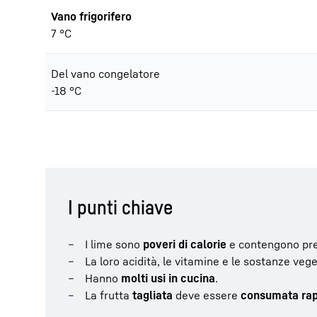
Vano frigorifero
7 °C
Del vano congelatore
-18 °C
I punti chiave
I lime sono
poveri di calorie
e contengono pr
La loro acidità, le vitamine e le sostanze veg
Hanno
molti usi in cucina
.
La frutta
tagliata
deve essere
consumata ra