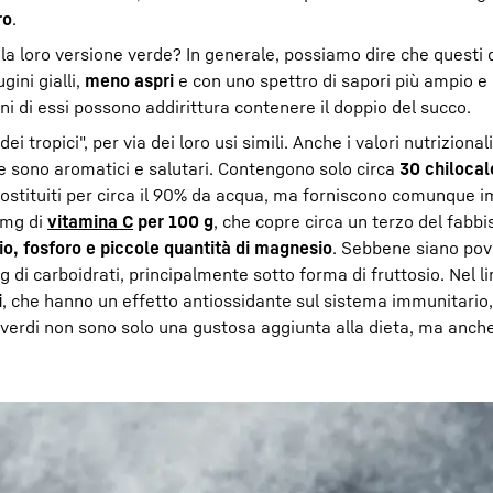
ro
.
la loro versione verde? In generale, possiamo dire che questi 
gini gialli,
meno aspri
e con uno spettro di sapori più ampio e 
uni di essi possono addirittura contenere il doppio del succo.
 tropici", per via dei loro usi simili. Anche i valori nutrizionali
ime sono aromatici e salutari. Contengono solo circa
30 chilocal
costituiti per circa il 90% da acqua, ma forniscono comunque i
 mg di
vitamina C
per 100 g
, che copre circa un terzo del fabb
io, fosforo e piccole quantità di magnesio
. Sebbene siano pove
g di carboidrati, principalmente sotto forma di fruttosio. Nel l
i
, che hanno un effetto antiossidante sul sistema immunitario, 
tti verdi non sono solo una gustosa aggiunta alla dieta, ma anch