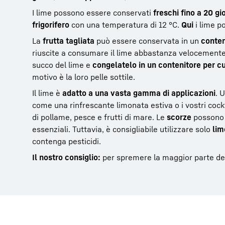
I lime possono essere conservati
freschi fino a 20 gi
frigorifero
con una temperatura di 12 °C.
Qui
i lime p
La
frutta tagliata
può essere conservata in un
conten
riuscite a consumare il lime abbastanza velocemente
succo del lime e
congelatelo in un contenitore per cu
motivo è la loro pelle sottile.
Il lime è
adatto a una vasta gamma di applicazioni
. 
come una rinfrescante limonata estiva o i vostri cockta
di pollame, pesce e frutti di mare. Le
scorze
possono 
essenziali. Tuttavia, è consigliabile utilizzare solo
lim
contenga pesticidi.
Il nostro consiglio:
per spremere la maggior parte del s