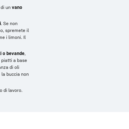
 di un
vano
i
. Se non
co, spremete il
 i limoni. Il
i o bevande
,
 piatti a base
nza di oli
e la buccia non
o di lavoro.