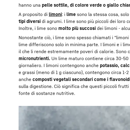
hanno una
pelle sottile, di colore verde o giallo chia
A proposito di
limoni
: i
lime
sono la stessa cosa, solo 
tipi diversi
di agrumi. I lime sono più piccoli dei loro cu
Inoltre, i lime sono
molto più succosi
dei limoni - alc
Nonostante ciò, i lime sono spesso chiamati i "limoni dei
lime differiscono solo in minima parte. I limoni e i l
il che li rende estremamente poveri di calorie. Sono 
micronutrienti.
Un lime maturo contiene circa 30-50
giornaliero. I limoni contengono anche
potassio, calc
e grassi (meno di 1 g ciascuno), contengono circa 1-2 
anche
composti vegetali secondari come i flavonoid
sulla digestione. Ciò significa che questi piccoli fru
fonte di sostanze nutritive.