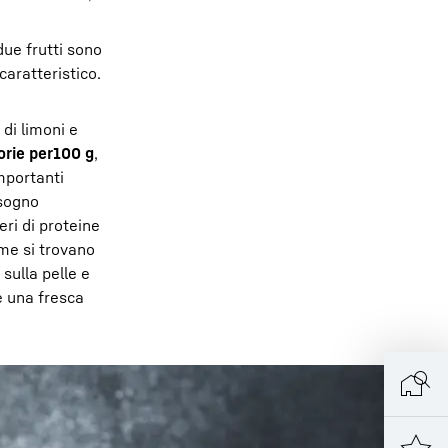
due frutti sono
caratteristico.
 di limoni e
orie per
100 g
,
mportanti
isogno
ri di proteine
ime si trovano
sulla pelle e
e una fresca