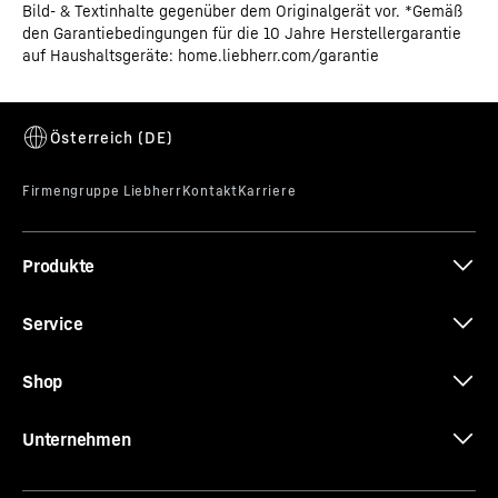
Produktgruppe
Supermarkt-Freezer-Top
Bild- & Textinhalte gegenüber dem Originalgerät vor. *Gemäß
den Garantiebedingungen für die 10 Jahre Herstellergarantie
auf Haushaltsgeräte: home.liebherr.com/garantie
GTIN
9005382288993
Vertriebsartikelnummer
091718051
Montage-/Installationsanleitung
Produkte
Maßskizze
Service
Shop
Unternehmen
CE-Zertifikat