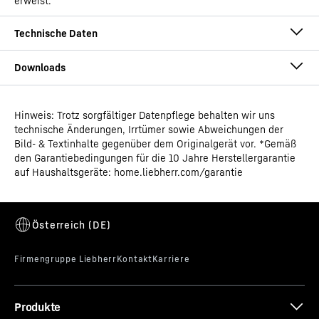
erweist.
Hinweis: Trotz sorgfältiger Datenpflege behalten wir uns
Gebrauchsanweisung
technische Änderungen, Irrtümer sowie Abweichungen der
Produktgruppe
Eiscreme-Gefriertruhe
Bild- & Textinhalte gegenüber dem Originalgerät vor. *Gemäß
Ausgabekanäle
den Garantiebedingungen für die 10 Jahre Herstellergarantie
auf Haushaltsgeräte: home.liebherr.com/garantie
GTIN
9550000027831
Vertriebsartikelnummer
Datenblatt
993109951
Produkte