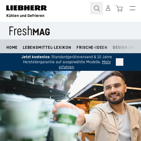
Zum Inhalt springen
Kühlen und Gefrieren
HOME
LEBENSMITTEL-LEXIKON
FRISCHE-IDEEN
DESIGN UND L
Jetzt kostenlos
: Standardgeräteversand & 10 Jahre
Herstellergarantie auf ausgewählte Modelle.
Mehr
erfahren
.