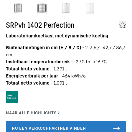
SRPvh 1402 Perfection
Laboratoriumkoelkast met dynamische koeling
Buitenafmetingen in cm (H / B / D)
-
213,5 / 142,7 / 86,7
cm
Instelbaar temperatuurbereik
-
-2 °C tot +16 °C
Totaal bruto volume
-
1.391
l
Energieverbruik per jaar
-
464
kWh/a
Totaal netto volume
-
1.091
l