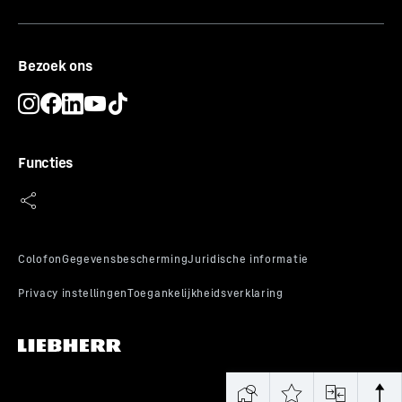
CE-certificaat
Bezoek ons
Functies
Alarmgeschiedenis
Om de kwaliteit van de opgeslagen producten te kunnen
beoordelen is een duidelijke geschiedenis van
opgetreden onregelmatigheden vereist. De
alarmgeschiedenis registreert belangrijke gegevens
over de laatste tien alarmen zoals datum, duur of
maximale temperatuur. Zo werkt u met de feiten, en
niet alleen met uw geheugen.