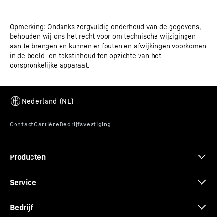
Opmerking: Ondanks zorgvuldig onderhoud van de gegevens,
Gebruiksaanwijzing
behouden wij ons het recht voor om technische wijzigingen
Modeltype
Laboratoriumkoelkast met
aan te brengen en kunnen er fouten en afwijkingen voorkomen
dynamische koeling
in de beeld- en tekstinhoud ten opzichte van het
oorspronkelijke apparaat.
Classificatie
Perfection
In hoogte verstelbare poten
GTIN
Maattekening
9005382249017
Met de als accessoire verkrijgbare in hoogte verstelbare
poten kan de apparaathoogte aan uw behoeften
Artikelnummer
994483851
worden aangepast. Zo kan het professionele apparaat
bijvoorbeeld iets hoger worden gezet voor een
Producten
gemakkelijke reiniging onder het apparaat.
3D-gegevens
Service
Bedrijf