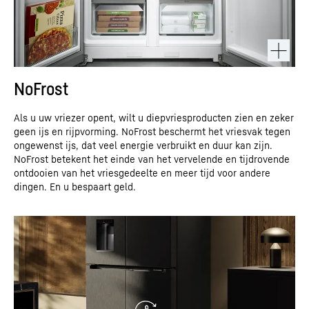
“Instellingen voor gegevensbescherming” in de voettekst van
onze website) te deselecteren.
Raadpleeg voor meer informatie onze
Privacyverklaring
en het
*Google Ireland Limited, Gordon House, Barrow Street,
Privacybeleid
van Google.
Dublin 4, Ierland; moedermaatschappij: Google LLC, 1600 Amphitheatre Parkway, Mountain
View, CA 94043, VS
** Opmerking: De gegevensoverdracht naar de VS die verbonden is met
de gegevensoverdracht aan Google, vindt plaats op basis van het adequaatheidsbesluit
van de Europese Commissie van 10 juli 2023 (EU-VS-gegevensbeschermingskader).
NoFrost
Als u uw vriezer opent, wilt u diepvriesproducten zien en zeker
geen ijs en rijpvorming. NoFrost beschermt het vriesvak tegen
ongewenst ijs, dat veel energie verbruikt en duur kan zijn.
NoFrost betekent het einde van het vervelende en tijdrovende
ontdooien van het vriesgedeelte en meer tijd voor andere
dingen. En u bespaart geld.