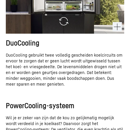
DuoCooling
DuoCooling gebruikt twee volledig gescheiden koelcircuits om
ervoor te zorgen dat er geen lucht wordt uitgewisseld tussen
het koel- en vriesgedeelte. De levensmiddelen drogen niet uit
en er worden geen geurtjes overgedragen. Dat betekent:
minder weggooien, minder vaak boodschappen doen. Dus
meer sparen en meer genieten.
PowerCooling-systeem
Deze video is verstrekt door Google*. Als u deze video laadt,
worden uw gegevens, met inbegrip van uw IP-adres, naar Google
Wil je er zeker van zijn dat de kou zo gelijkmatig mogelijk
verzonden en eventueel door Google, ook voor eigen doeleinden,
wordt verdeeld in je koelkast? Daarvoor zorgt het
buiten de EU of de EER en daarmee in een derde land, met name
PowerCooling-systeem: De ventilator, die even krachtig als stil
in de VS, opgeslagen en verwerkt**. Wij hebben geen invloed op