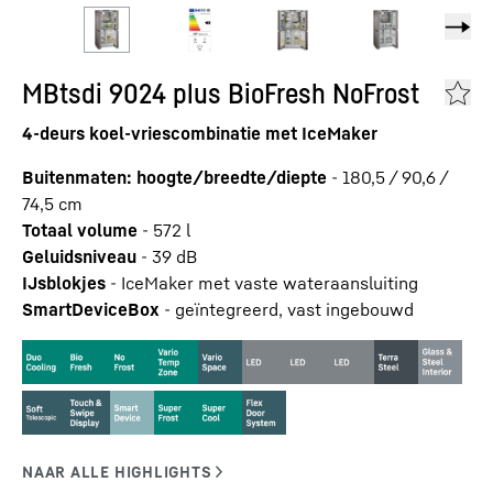
MBtsdi 9024 plus BioFresh NoFrost
4-deurs koel-vriescombinatie met IceMaker
Buitenmaten: hoogte/breedte/diepte
-
180,5 / 90,6 /
74,5
cm
Totaal volume
-
572
l
Geluidsniveau
-
39
dB
IJsblokjes
-
IceMaker met vaste wateraansluiting
SmartDeviceBox
-
geïntegreerd, vast ingebouwd