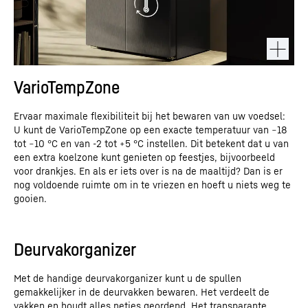
VarioTempZone
Ervaar maximale flexibiliteit bij het bewaren van uw voedsel:
U kunt de VarioTempZone op een exacte temperatuur van −18
tot −10 °C en van -2 tot +5 °C instellen. Dit betekent dat u van
een extra koelzone kunt genieten op feestjes, bijvoorbeeld
voor drankjes. En als er iets over is na de maaltijd? Dan is er
nog voldoende ruimte om in te vriezen en hoeft u niets weg te
gooien.
Deurvakorganizer
Deze video is verstrekt door Google*. Als u deze video laadt,
worden uw gegevens, met inbegrip van uw IP-adres, naar Google
Met de handige deurvakorganizer kunt u de spullen
verzonden en eventueel door Google, ook voor eigen doeleinden,
gemakkelijker in de deurvakken bewaren. Het verdeelt de
buiten de EU of de EER en daarmee in een derde land, met name
vakken en houdt alles netjes geordend. Het transparante
in de VS, opgeslagen en verwerkt**. Wij hebben geen invloed op