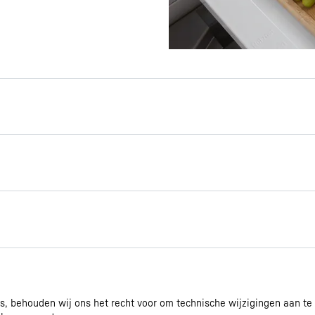
k
een extra opbergruimte
iteer dan van het
Dit smalle compartiment
k van de ruimte onder de
ere etenswaren op te
f kleine blikjes. En het
Montage-/installatiehandlei
t naar beneden, waardoor u
ding
 behouden wij ons het recht voor om technische wijzigingen aan te
Koel-vriescombinatie met 2 vr
ang krijgt tot de inhoud.