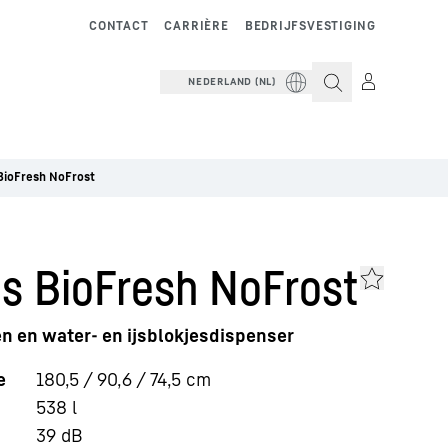
CONTACT
CARRIÈRE
BEDRIJFSVESTIGING
NEDERLAND (NL)
BioFresh NoFrost
s BioFresh NoFrost
n en water- en ijsblokjesdispenser
e
180,5 / 90,6 / 74,5
cm
538
l
39
dB