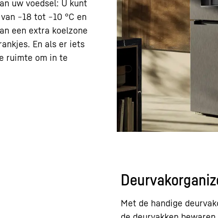
van uw voedsel: U kunt
van −18 tot −10 °C en
g
en het
Privacybeleid
lin 4, Ierland;
 van een extra koelzone
 View, CA 94043, VS
**
ankjes. En als er iets
gegevensoverdracht aan Google,
e ruimte om in te
issie van 10 juli 2023 (EU-VS-
Deurvakorganiz
 laadt, worden uw
verzonden en eventueel
 of de EER en daarmee in
Met de handige deurvako
werkt**. Wij hebben
de deurvakken bewaren. 