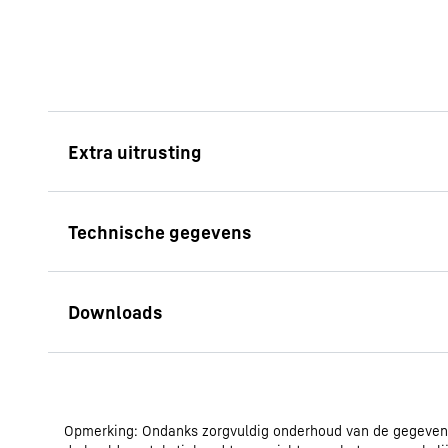
Kantelbaar deurva
Bent u op zoek naar 
in uw koelkast? Prof
kantelbare deurvak: 
maakt perfect gebrui
deurvakken om klein
bergen, zoals tubes o
Gebruiksaanwijzing
beste is: Hij kantel
Opmerking: Ondanks zorgvuldig onderhoud van de gegevens,
Modeltype
heel gemakkelijk toeg