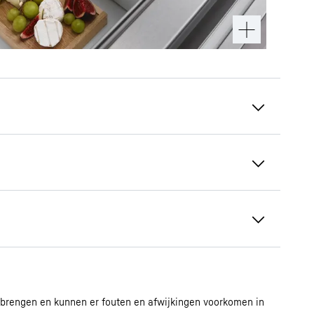
Flexibele deurvakken
Wilt u drank en etenswaren veilig opbergen?
En wilt u ze gemakkelijk kunnen pakken? Onze
in hoogte verstelbare deurvakken bieden u
beide - dankzij de leggers van veiligheidsglas
en de rails van roestvrij staal. De
verschuifbare en uitneembare flessenhouder
Maattekening
zorgt er ook voor dat je flessen stevig
 brengen en kunnen er fouten en afwijkingen voorkomen in
iesladen en water- en ijsblokjesdispenser
vastzitten.