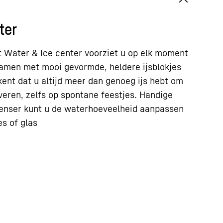
ter
 Water & Ice center voorziet u op elk moment
samen met mooi gevormde, heldere ijsblokjes
kent dat u altijd meer dan genoeg ijs hebt om
veren, zelfs op spontane feestjes. Handige
penser kunt u de waterhoeveelheid aanpassen
es of glas
 Google*. Als u deze video laadt, worden uw
uw IP-adres, naar Google verzonden en eventueel
 doeleinden, buiten de EU of de EER en daarmee in
n de VS, opgeslagen en verwerkt**. Wij hebben
 verwerking van de gegevens door Google.
ikken, geeft u toestemming voor de