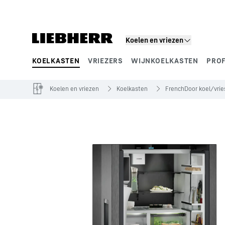
Koelen en vriezen
KOELKASTEN
VRIEZERS
WIJNKOELKASTEN
PRO
Productsegmenten
Koelen en vriezen
Koelkasten
FrenchDoor koel/vri