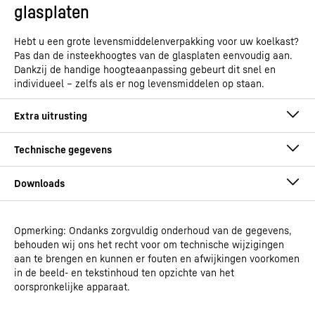
glasplaten
Hebt u een grote levensmiddelenverpakking voor uw koelkast?
Pas dan de insteekhoogtes van de glasplaten eenvoudig aan.
Dankzij de handige hoogteaanpassing gebeurt dit snel en
individueel – zelfs als er nog levensmiddelen op staan.
Opmerking: Ondanks zorgvuldig onderhoud van de gegevens,
Gebruiksaanwijzing
behouden wij ons het recht voor om technische wijzigingen
Modeltype
Integreerbare koelkast met
aan te brengen en kunnen er fouten en afwijkingen voorkomen
EasyFresh
in de beeld- en tekstinhoud ten opzichte van het
oorspronkelijke apparaat.
GTIN
4016803113010