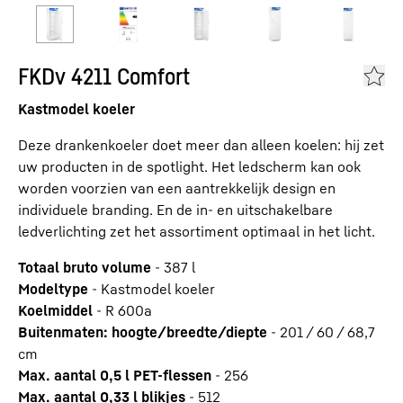
FKDv 4211 Comfort
Kastmodel koeler
Deze drankenkoeler doet meer dan alleen koelen: hij zet
uw producten in de spotlight. Het ledscherm kan ook
worden voorzien van een aantrekkelijk design en
individuele branding. En de in- en uitschakelbare
ledverlichting zet het assortiment optimaal in het licht.
Totaal bruto volume
-
387
l
Modeltype
-
Kastmodel koeler
Koelmiddel
-
R 600a
Buitenmaten: hoogte/breedte/diepte
-
201 / 60 / 68,7
cm
Max. aantal 0,5 l PET-flessen
-
256
Max. aantal 0,33 l blikjes
-
512