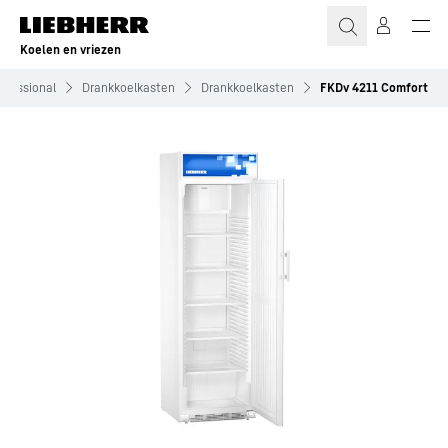
Koelen en vriezen
ofessional
Drankkoelkasten
Drankkoelkasten
FKDv 4211 Comfort