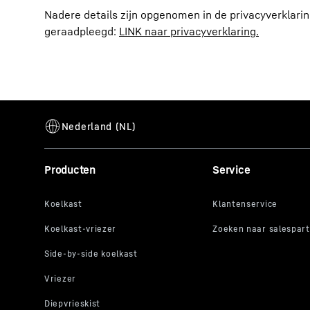
Nadere details zijn opgenomen in de privacyverklarin
geraadpleegd:
LINK naar privacyverklaring.
Producten
Service