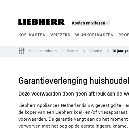
Koelen en vriezen
KOELKASTEN
VRIEZERS
WIJNKOELKASTEN
PRO
Productsegmenten
Koelen en vriezen
Service
Garantie
10 jaar ga
Garantieverlenging huishoude
Deze voorwaarden doen geen afbreuk aan de we
Liebherr Appliances Netherlands BV, gevestigd te Ha
de koper van een Liebherr koel- en/of vriesapparaat 
voorwaarden. De garantie vangt aan op het moment v
verworven met het oog op de eerste ingebruikname, e