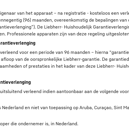
genaar van het apparaat – na registratie - kosteloos een ver
sennegentig (96) maanden, overeenkomstig de bepalingen van
ntieverlenging”). De Liebherr- Huishoudelijk Garantieverlengi
en. Professionele apparaten zijn van deze regeling uitgesloten
arantieverlenging
 verleend voor een periode van 96 maanden – hierna “garanti
afloop van de oorspronkelijke Liebherr-garantie. De garantied
aamheden of prestaties in het kader van deze Liebherr- Huish
antieverlenging
 uitsluitend verleend indien aantoonbaar aan de volgende voo
es Nederland en niet van toepassing op Aruba, Curaçao, Sint M
koper die ondernemer is, in Nederland.