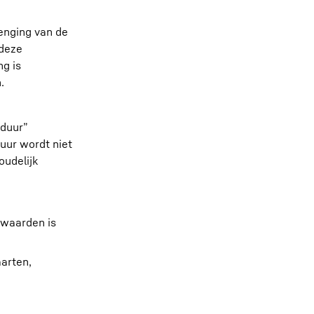
lenging van de
 deze
ng is
.
eduur”
uur wordt niet
oudelijk
rwaarden is
aarten,