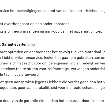
ervice het bevestigingsdocument van de Liebherr- Huishoudeli
niet overdraagbaar op een ander apparaat.
ing is binnen 6 maanden na aankoop van het apparaat bij Liebh
k Garantieverlenging
raat optreden en aantoonbaar het gevolg zijn van materiaal- 
e Liebherr-klantenservice. Indien het gaat om gebreken aan o
herr zich het recht voor om de eigenaar, indien redelijk en vei
kosteloos toe te sturen voor zelfmontage. Vervangen onderde
e technicus afgevoerd.
vat geen aanspraken jegens Liebherr die verder gaan dan het 
toegestaan, geen aansprakelijkheid voor indirecte schade en g
de duur van de garantie niet. Indien het apparaat door Liebher