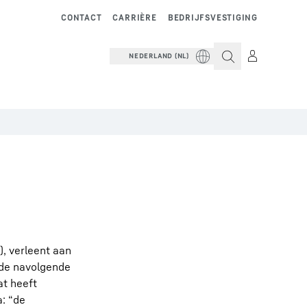
CONTACT
CARRIÈRE
BEDRIJFSVESTIGING
NEDERLAND (NL)
, verleent aan
 de navolgende
at heeft
: “de