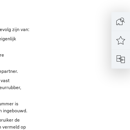
evolg zijn van:
igenlijk
re
epartner.
 vast
eurrubber,
nummer is
jn ingebouwd.
bruiker de
n vermeld op