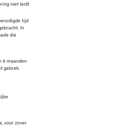
ring niet leidt
enodigde tijd
ebracht. In
hade die
en 6 maanden
t gebrek.
ijke
s, voor zover