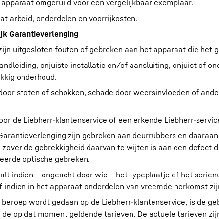
t apparaat omgeruild voor een vergelijkbaar exemplaar.
at arbeid, onderdelen en voorrijkosten.
lijk Garantieverlenging
zijn uitgesloten fouten of gebreken aan het apparaat die het g
leiding, onjuiste installatie en/of aansluiting, onjuist of one
ekkig onderhoud.
 door stoten of schokken, schade door weersinvloeden of ande
 door de Liebherr-klantenservice of een erkende Liebherr-servic
k Garantieverlenging zijn gebreken aan deurrubbers en daaraan
 zover de gebrekkigheid daarvan te wijten is aan een defect d
teerde optische gebreken.
valt indien – ongeacht door wie – het typeplaatje of het serie
f indien in het apparaat onderdelen van vreemde herkomst zi
n beroep wordt gedaan op de Liebherr-klantenservice, is de ge
e op dat moment geldende tarieven. De actuele tarieven zij