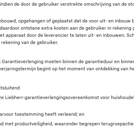
 indien de door de gebruiker verstrekte omschrijving van de sto
ebouwd, opgehangen of geplaatst dat de voor uit- en inbouw b
ardoor ontstane extra kosten aan de gebruiker in rekening g
et apparaat door de leverancier te laten uit- en inbouwen. Sc
 rekening van de gebruiker.
jk Garantieverlenging moeten binnen de garantieduur en binn
verjaringstermijn begint op het moment van ontdekking van he
tsluitend
eze Liebherr-garantieverlengingsovereenkomst voor huishoudel
aarvoor toestemming heeft verleend; en
and met productveiligheid, waaronder begrepen terugroepactie