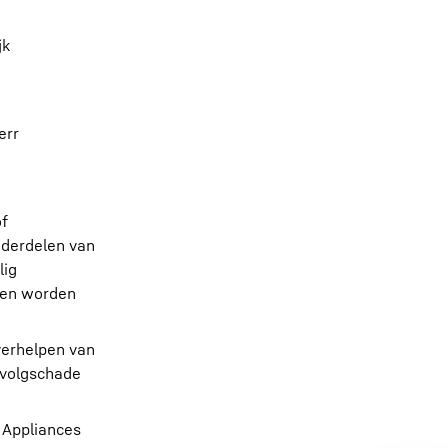
jk
err
of
nderdelen van
lig
len worden
verhelpen van
evolgschade
r Appliances