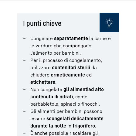
I punti chiave
Congelare
separatamente
la carne e
le verdure che compongono
l'alimento per bambini.
Per il processo di congelamento,
utilizzare
contenitori sterili
da
chiudere
ermeticamente
ed
etichettare
.
Non congelate
gli alimenti
ad alto
contenuto di nitrati
, come
barbabietole, spinaci o finocchi.
Gli alimenti per bambini possono
essere
scongelati delicatamente
durante la notte
in
frigorifero
.
È anche possibile riscaldare gli