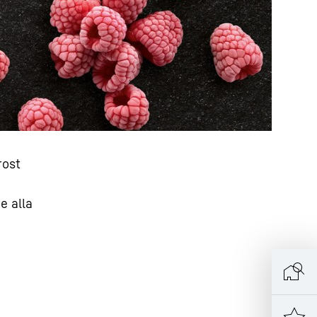
rost
e alla