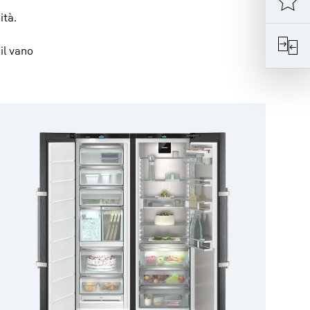
ità.
il vano
.