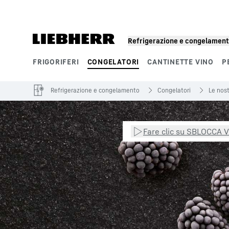
Refrigerazione e congelamen
FRIGORIFERI
CONGELATORI
CANTINETTE VINO
P
Segmenti di prodotto
Refrigerazione e congelamento
Congelatori
Le nos
Fare clic su SBLOCCA VI