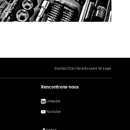
ables
 trouve sur la
gauche du bac BioFresh
ffres
Rencontrons-nous
 trouve sur la
paroi extérieure droite en
mier compartiment du congélateur
sur
ateurs Monolith