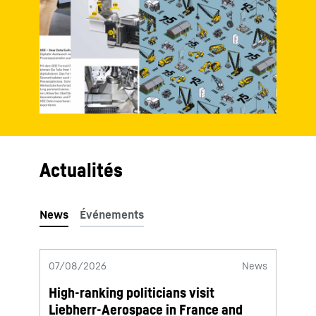
Actualités
07/08/2026
News
29/07
High-ranking politicians visit
Testi
Liebherr-Aerospace in France and
new l