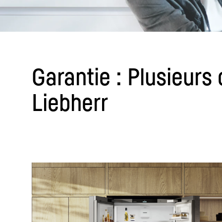
Garantie : Plusieurs
En savoir plus sur Liebherr
Liebherr