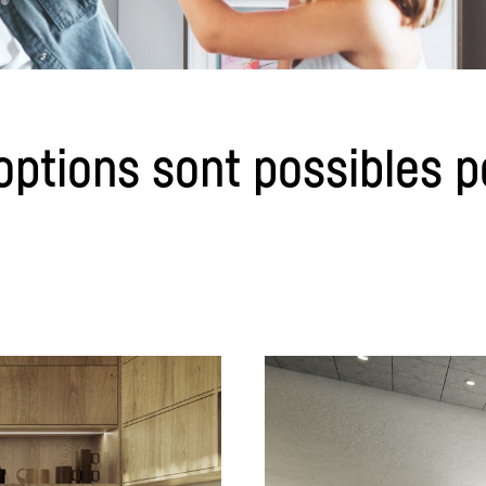
 options sont possibles p
Carrière chez Liebherr