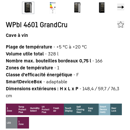
WPbl 4601 GrandCru
Cave à vin
Plage de température
-
+5 °C à +20 °C
Volume utile total
-
328
l
Nombre max. bouteilles bordeaux 0,75 l
-
166
Zones de température
-
1
Classe d'efficacité énergétique
-
F
SmartDeviceBox
-
adaptable
Dimensions extérieures : H x L x P
-
148,4 / 59,7 / 76,3
cm