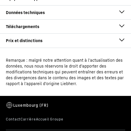
Mode d'emploi
Type de modèle
Cave à vin sous-plan de mise
Remarque : malgré notre attention quant à l’actualisation des
en température
données, nous nous réservons le droit d’apporter des
modifications techniques qui peuvent entraîner des erreurs et
EAN
9005382260517
des divergences dans le contenu des images et des textes par
rapport à l’appareil d’origine Liebherr.
Éclairage de présentation
Code article - IDN
Notice de montage et d'installation
994822751
Mettez en lumière votre collection avec l’éclairage de
présentation de votre cave à vin. Sur les appareils dotés
d’une porte vitrée, la lumière peut rester allumée même
*
Fonctionnalité SmartDevice selon disponibilité
lorsque la porte est fermée. Ainsi, votre collection de vin
*
*
Attention : La quantité indiquée se réfère aux bouteilles de vin
attire toujours les regards. Vous pouvez personnaliser la