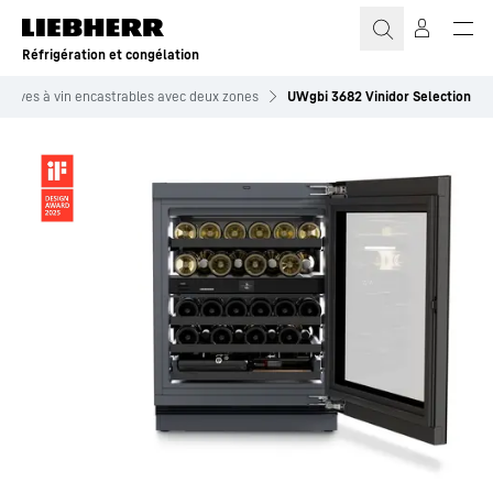
Réfrigération et congélation
Caves à vin encastrables avec deux zones
UWgbi 3682 Vinidor Selection