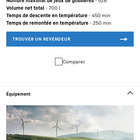
Nombre maximal de jeux de glissières
-
528
Volume net total
-
700
l
Temps de descente en température
-
450
min
Temps de remontée en température
-
250
min
Comparer