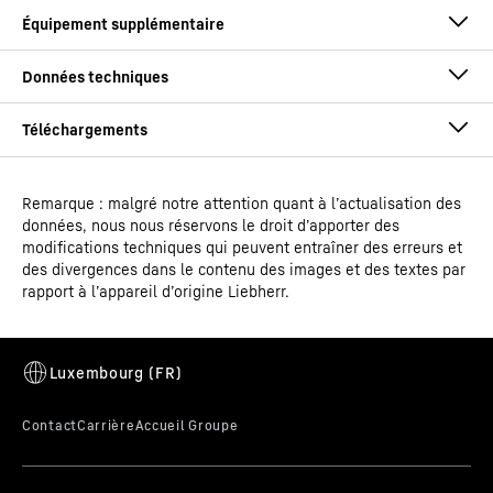
Remarque : malgré notre attention quant à l’actualisation des
Notice de montage et d'installation
données, nous nous réservons le droit d’apporter des
Type de modèle
Congélateur ULT de
modifications techniques qui peuvent entraîner des erreurs et
laboratoire
des divergences dans le contenu des images et des textes par
rapport à l’appareil d’origine Liebherr.
EAN
9005382236772
Fabrication en acier inoxydable
Code article - IDN
Mode d'emploi
993367951
L'intérieur, les étagères et les portillons intérieurs sont
en acier inoxydable et donc faciles à nettoyer. Cela
permet une hygiène optimale.