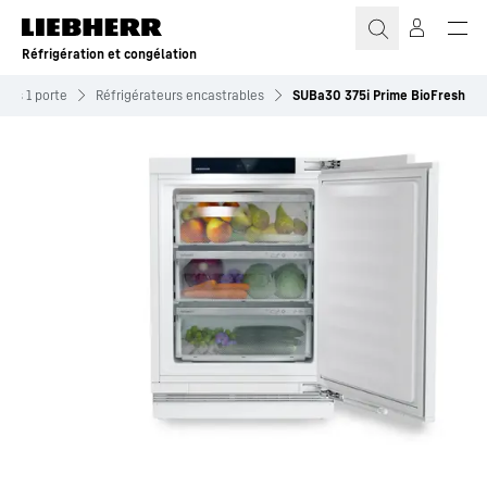
Réfrigération et congélation
eurs 1 porte
Réfrigérateurs encastrables
SUBa30 375i Prime BioFresh