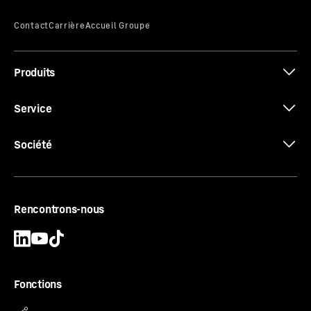
Avec l'affichage digital de la température, vous pouvez
lire de l'extérieur la température intérieure du
réfrigérateur au degré près. Ainsi, l'utilisateur sait
rapidement la température atteinte, sans ouvrir la
Produits
porte.
Certificat CE
Service
Société
Rencontrons-nous
Fonctions