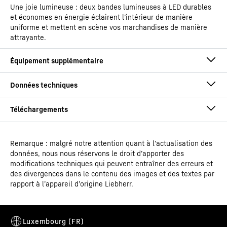
Une joie lumineuse : deux bandes lumineuses à LED durables
et économes en énergie éclairent l’intérieur de manière
uniforme et mettent en scène vos marchandises de manière
attrayante.
Remarque : malgré notre attention quant à l’actualisation des
Notice de montage et d'installation
données, nous nous réservons le droit d’apporter des
Groupe de produit - Canaux
Réfrigérateur et congélateur
modifications techniques qui peuvent entraîner des erreurs et
de sortie
coffre de supermarché
des divergences dans le contenu des images et des textes par
rapport à l’appareil d’origine Liebherr.
EAN
9005382269718
Affichage digital de la température
Code article - IDN
Croquis coté
091103351