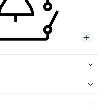
Navigation intuitive dans le menu
Facilité d’utilisation : Consultez l’état de
l’appareil sans l’ouvrir, tout simplement à
l’aide du panneau de commande encastré
dans la porte. La navigation dans le menu est