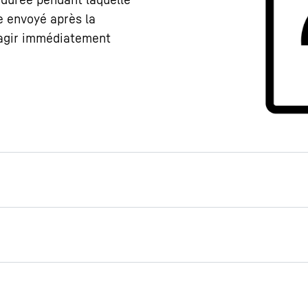
re envoyé après la
éagir immédiatement
rienne
 utilisateurs, mais un
s : le mécanisme de la
puler permet d'ouvrir la
le contient des