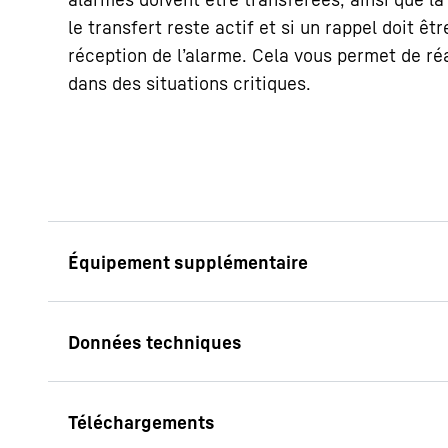
le transfert reste actif et si un rappel doit êt
réception de l’alarme. Cela vous permet de r
dans des situations critiques.
Poignée antibacté
Un avantage pour les
fléau pour les germe
poignée facile à mani
porte sans effort. El