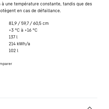
 à une température constante, tandis que des
rotègent en cas de défaillance.
81,9 / 59,7 / 60,5
cm
+3 °C à +16 °C
137
l
214
kWh/a
102
l
mparer